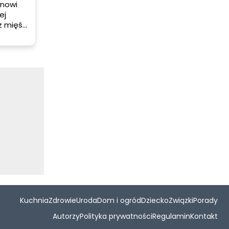
nowi
ej
 mięśni
który
y.
iek
czyć?
Kuchnia
Zdrowie
Uroda
Dom i ogród
Dziecko
Związki
Porady
Autorzy
Polityka prywatności
Regulamin
Kontakt