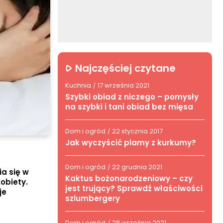
Najczęściej czytane
Kuchnia
17 września 2021
/
Szybki obiad z niczego – pomysły
na szybki i tani obiad bez mięsa
Dom i ogród
22 stycznia 2017
/
Jak wyczyścić plamy z kurkumy?
Dom i ogród
22 grudnia 2021
/
a się w
Kaktus bożonarodzeniowy – czy
obiety.
jest trujący? Sprawdź właściwości
je
szlumbergery
Dom i ogród
28 września 2021