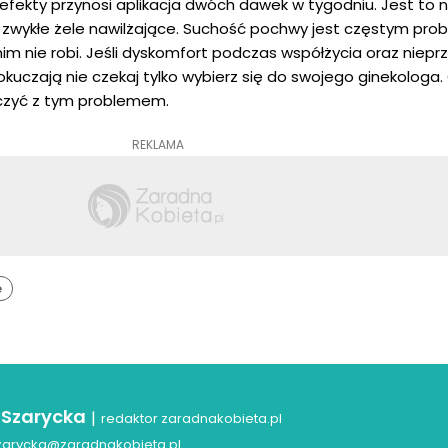
 efekty przynosi aplikacja dwóch dawek w tygodniu. Jest to 
ż zwykłe żele nawilżające. Suchość pochwy jest częstym pr
 nim nie robi. Jeśli dyskomfort podczas współżycia oraz niep
okuczają nie czekaj tylko wybierz się do swojego ginekologa.
lczyć z tym problemem.
REKLAMA
e
 Szarycka
|
redaktor zaradnakobieta.pl
zarycka@zaradnakobieta.pl