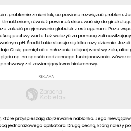
woim problemie zmieni lek, co powinno rozwiązać problem. Je
e klimakterium, również powinnaś skierować się do ginekologa
że zalecić przyjmowanie globulek z estrogenami. Poza wsp
ścią pochwy warto też walczyć za pomocą żeli nawilżający
waśnym pH. Środki takie stosuje się kilka razy dziennie. Jeżeli
aje Ci się pamiętać o nałożeniu kolejnej warstwy żelu, albo
względu np. na sposób codziennego funkcjonowania, wówcz
pochwowy żel zawierający kwas hialuronowy.
REKLAMA
y, które przyspieszają dojrzewanie nabłonka. Jego niewątpli
mocą jednorazowego aplikatora. Drugą cechą, którą należy po