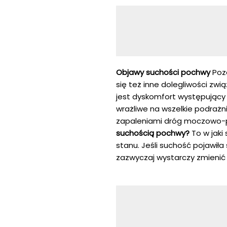
Objawy suchości pochwy
Poza
się też inne dolegliwości zwi
jest dyskomfort występujący
wrażliwe na wszelkie podrażn
zapaleniami dróg moczowo-p
suchością pochwy?
To w jaki
stanu. Jeśli suchość pojawił
zazwyczaj wystarczy zmienić p