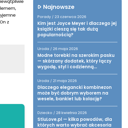
niewątpliwie
Najnowsze
oblemem,
rzyjemne
Porady
23 czerwca 2026
/
 On z
Kim jest Joyce Meyer i dlaczego jej
książki cieszą się tak dużą
popularnością?
Uroda
26 maja 2026
/
Modne torebki na szerokim pasku
— skórzany dodatek, który łączy
wygodę, styl i codzienną
funkcjonalność
Uroda
21 maja 2026
/
Dlaczego elegancki kombinezon
może być dobrym wyborem na
wesele, bankiet lub kolację?
Dziecko
28 kwietnia 2026
/
StiuLove.pl — kilka powodów, dla
których warto wybrać akcesoria