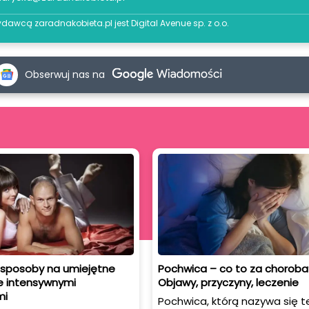
dawcą zaradnakobieta.pl jest
Digital Avenue sp. z o.o.
Obserwuj nas na
 sposoby na umiejętne
Pochwica – co to za choroba
e intensywnymi
Objawy, przyczyny, leczenie
mi
Pochwica, którą nazywa się t