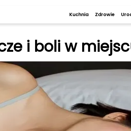
Kuchnia
Zdrowie
Uro
cze i boli w miej