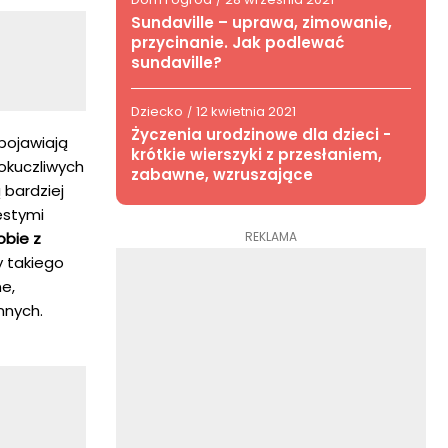
/
Sundaville – uprawa, zimowanie,
przycinanie. Jak podlewać
sundaville?
Dziecko
12 kwietnia 2021
/
Życzenia urodzinowe dla dzieci -
pojawiają
krótkie wierszyki z przesłaniem,
dokuczliwych
zabawne, wzruszające
 bardziej
ęstymi
REKLAMA
obie z
y takiego
e,
nnych.