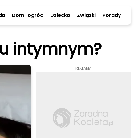
da
Dom i ogród
Dziecko
Związki
Porady
scu intymnym?
REKLAMA