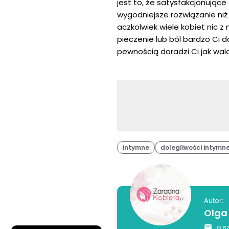
jest to, że satysfakcjonujące
wygodniejsze rozwiązanie ni
aczkolwiek wiele kobiet nic z
pieczenie lub ból bardzo Ci d
pewnością doradzi Ci jak wa
intymne
dolegliwości intymn
Autor:
Olga
o.s