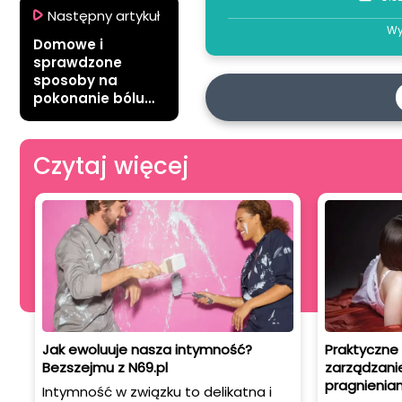
Następny artykuł
Wy
Domowe i
sprawdzone
sposoby na
pokonanie bólu
podczas
miesiączki
Czytaj więcej
Jak ewoluuje nasza intymność?
Praktyczne
Bezszejmu z N69.pl
zarządzani
pragnienia
Intymność w związku to delikatna i