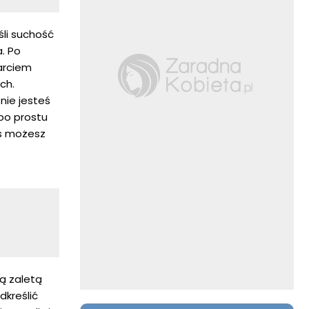
śli suchość
. Po
arciem
ch.
 nie jesteś
 po prostu
as możesz
wą zaletą
dkreślić