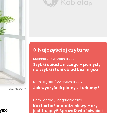
Najczęściej czytane
Kuchnia
17 września 2021
/
Szybki obiad z niczego – pomysły
na szybki i tani obiad bez mięsa
Dom i ogród
22 stycznia 2017
/
Jak wyczyścić plamy z kurkumy?
canva.com
Dom i ogród
22 grudnia 2021
/
Kaktus bożonarodzeniowy – czy
ylko
jest trujący? Sprawdź właściwości