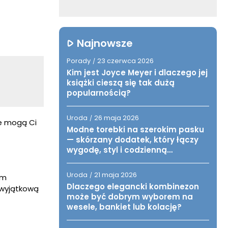
Najnowsze
Porady
23 czerwca 2026
/
Kim jest Joyce Meyer i dlaczego jej
książki cieszą się tak dużą
popularnością?
Uroda
26 maja 2026
/
óre mogą Ci
Modne torebki na szerokim pasku
— skórzany dodatek, który łączy
wygodę, styl i codzienną
funkcjonalność
Uroda
21 maja 2026
/
ym
Dlaczego elegancki kombinezon
 wyjątkową
może być dobrym wyborem na
wesele, bankiet lub kolację?