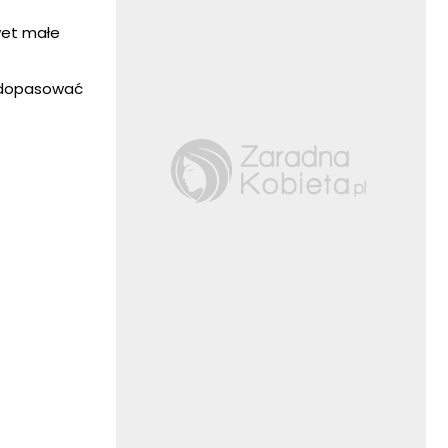
wet małe
o dopasować