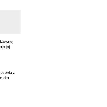
rdzewnej
je jej
ączeniu z
m dla