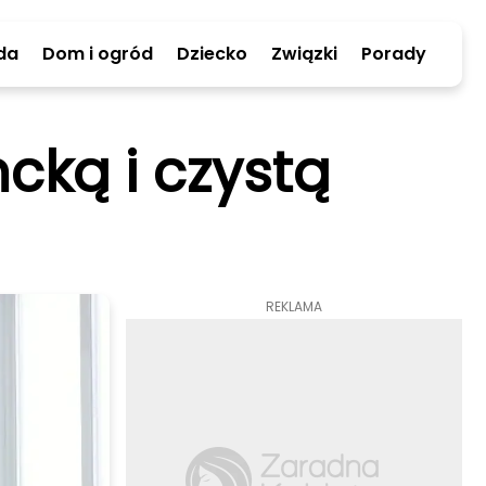
da
Dom i ogród
Dziecko
Związki
Porady
cką i czystą
REKLAMA