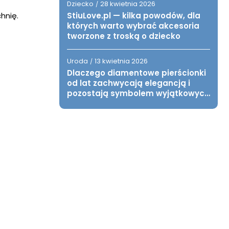
Dziecko
28 kwietnia 2026
/
hnię.
StiuLove.pl — kilka powodów, dla
których warto wybrać akcesoria
tworzone z troską o dziecko
Uroda
13 kwietnia 2026
/
Dlaczego diamentowe pierścionki
od lat zachwycają elegancją i
pozostają symbolem wyjątkowych
chwil?