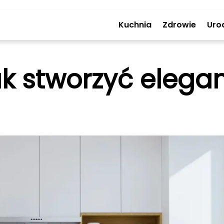
Kuchnia
Zdrowie
Uro
ak stworzyć elegan