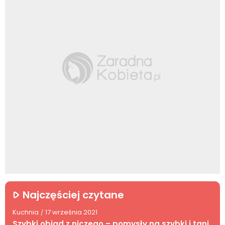
Najczęściej czytane
Kuchnia
17 września 2021
/
Szybki obiad z niczego – pomysły na szybki i tani