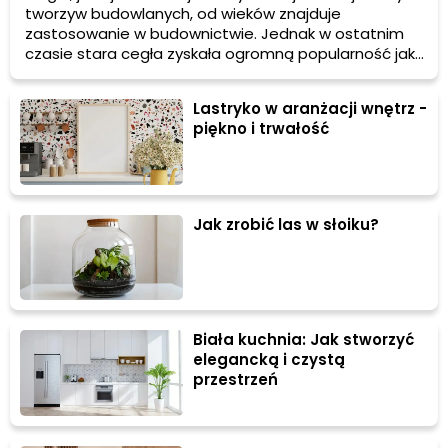
tworzyw budowlanych, od wieków znajduje
zastosowanie w budownictwie. Jednak w ostatnim
czasie stara cegła zyskała ogromną popularność jako
element dekoracyjny w aranżacji wnętrz. Jej surowa
faktura, naturalne pochodzenie oraz niepowtarzalny
Lastryko w aranżacji wnętrz -
urok sprawiają, że stara cegła staje się nieodłącznym
piękno i trwałość
elementem wielu nowoczesnych i industrialnych
projektów.
Jak zrobić las w słoiku?
Biała kuchnia: Jak stworzyć
elegancką i czystą
przestrzeń