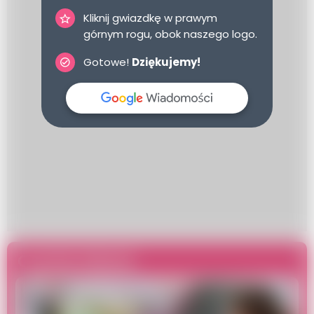
Kliknij gwiazdkę w prawym
górnym rogu, obok naszego logo.
Gotowe!
Dziękujemy!
Czytaj więcej