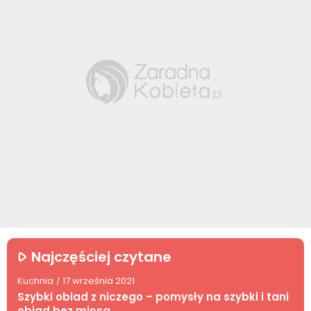
Najczęściej czytane
Kuchnia
17 września 2021
/
Szybki obiad z niczego – pomysły na szybki i tani
obiad bez mięsa