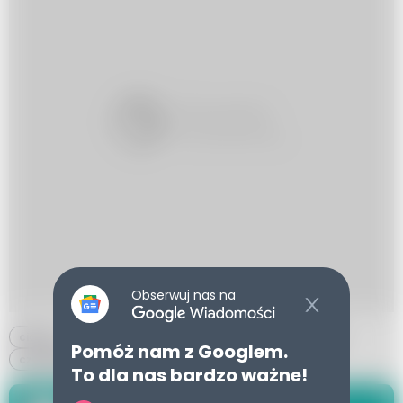
Obserwuj nas na
ciąża
oznaki porodu
skurcze porodowe
poród
Pomóż nam z Googlem.
czop śluzowy
To dla nas bardzo ważne!