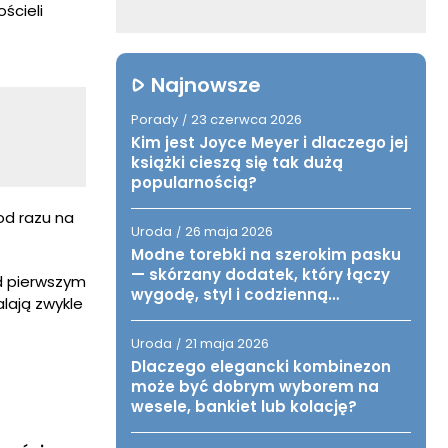
ścieli
Najnowsze
Porady
23 czerwca 2026
/
Kim jest Joyce Meyer i dlaczego jej
książki cieszą się tak dużą
popularnością?
od razu na
Uroda
26 maja 2026
/
Modne torebki na szerokim pasku
— skórzany dodatek, który łączy
ed pierwszym
wygodę, styl i codzienną
lają zwykle
funkcjonalność
Uroda
21 maja 2026
/
Dlaczego elegancki kombinezon
może być dobrym wyborem na
wesele, bankiet lub kolację?