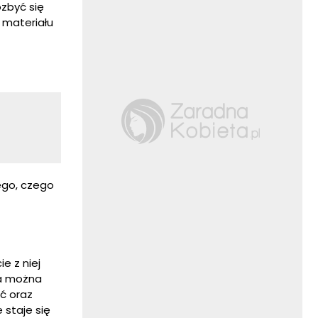
zbyć się
d materiału
tego, czego
e z niej
ia można
ć oraz
 staje się