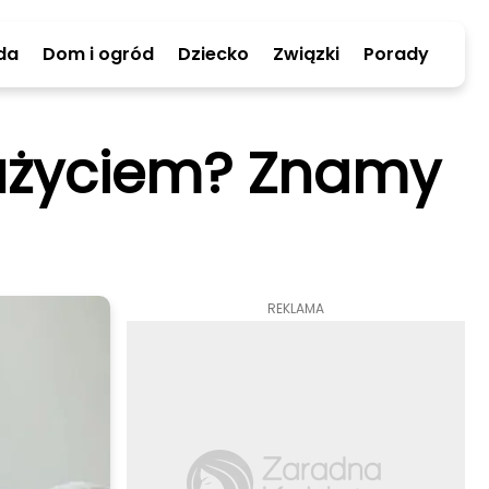
da
Dom i ogród
Dziecko
Związki
Porady
 użyciem? Znamy
REKLAMA