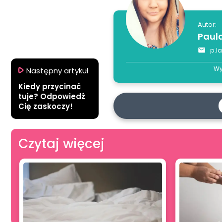
Autor:
Paul
p.l
Wy
Następny artykuł
Kiedy przycinać
tuje? Odpowiedź
Cię zaskoczy!
Czytaj więcej