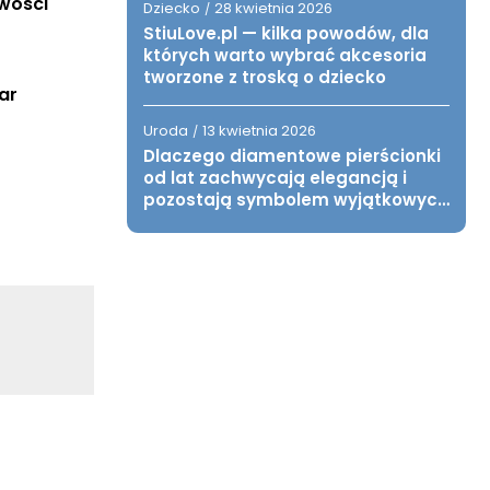
iwości
Dziecko
28 kwietnia 2026
/
StiuLove.pl — kilka powodów, dla
których warto wybrać akcesoria
tworzone z troską o dziecko
ar
Uroda
13 kwietnia 2026
/
Dlaczego diamentowe pierścionki
od lat zachwycają elegancją i
pozostają symbolem wyjątkowych
chwil?