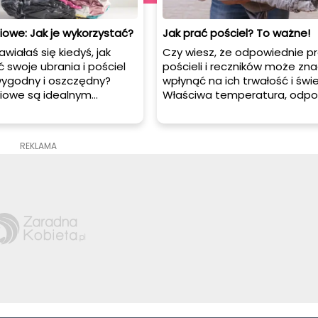
iowe: Jak je wykorzystać?
Jak prać pościel? To ważne!
wiałaś się kiedyś, jak
Czy wiesz, że odpowiednie pr
swoje ubrania i pościel
pościeli i reczników może zna
ygodny i oszczędny?
wpłynąć na ich trwałość i świ
niowe są idealnym
Właściwa temperatura, odpo
m, które pozwoli Ci
detergenty i techniki prania 
ć miejsce i chronić Twoje
kluczowe, aby utrzymać te
d kurzem, wilgocią i
codzienne przedmioty w
REKLAMA
mi. Niezależnie od tego,
doskonałym stanie. W tym ar
esz przechowywać
podpowiemy Ci, jak prać pości
brania, sentymentalne
reczniki, aby mogły służyć Ci 
zy zapasową pościel,
wiele lat.
niowe są niezastąpionym
. W tym artykule dowiesz
utecznie wykorzystać worki