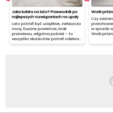
Jaka kołdra na lato? Przewodnik po
Worki próżn
najlepszych rozwiązaniach na upały
Czy zastana
Lato potrafi być uciążliwe, zwłaszcza
przechować 
nocą. Duszne powietrze, brak
w sposób w
przewiewu, wilgotna pościel – to
Worki próż
wszystko skutecznie potrafi odebrać
rozwiązanie
komfortowy sen. W takiej sytuacji
zaoszczędzi
odpowiedź na pytanie „jaka kołdra”
rzeczy prze
sprawdzi się najlepiej w upały, nie
uszkodzenia
jest już tylko ciekawostką, ale realną
czy planuj
potrzebą. Zobacz, co warto wziąć
sezonowe u
pod uwagę przy wyborze kołdry, by
pamiątki c
noc w środku lata nie stała się walką
worki próż
o każdą godzinę wypoczynku.
narzędziem
się, jak sk
próżniowe.