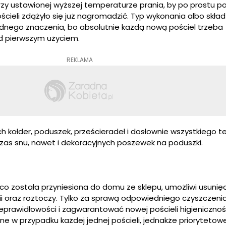
zy ustawionej wyższej temperaturze prania, by po prostu po
ścieli zdążyło się już nagromadzić. Typ wykonania albo skła
dnego znaczenia, bo absolutnie każdą nową pościel trzeba
ed pierwszym użyciem.
REKLAMA
ch kołder, poduszek, prześcieradeł i dosłownie wszystkiego 
czas snu, nawet i dekoracyjnych poszewek na poduszki.
o co została przyniesiona do domu ze sklepu, umożliwi usunięci
rii oraz roztoczy. Tylko za sprawą odpowiedniego czyszczen
ieprawidłowości i zagwarantować nowej pościeli higienicznoś
e w przypadku każdej jednej pościeli, jednakże priorytetowe