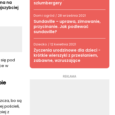
ana na
szlumbergery
jszybciej
Dom i ogród
28 września 2021
/
Sundaville – uprawa, zimowanie,
przycinanie. Jak podlewać
sundaville?
Dziecko
12 kwietnia 2021
/
Życzenia urodzinowe dla dzieci -
krótkie wierszyki z przesłaniem,
 się pod
zabawne, wzruszające
łce w
REKLAMA
bie
szcza, bo są
 pościeli,
piej z