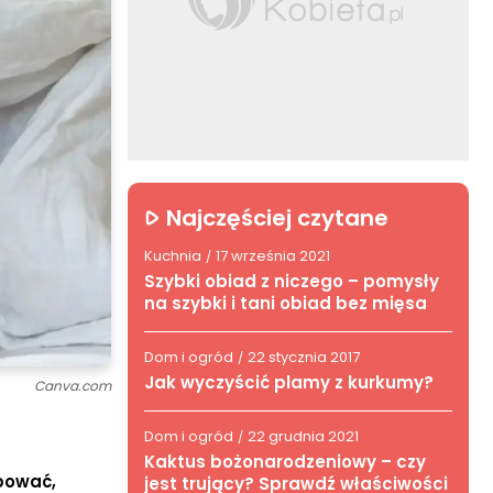
Najczęściej czytane
Kuchnia
17 września 2021
/
Szybki obiad z niczego – pomysły
na szybki i tani obiad bez mięsa
Dom i ogród
22 stycznia 2017
/
Jak wyczyścić plamy z kurkumy?
Canva.com
Dom i ogród
22 grudnia 2021
/
Kaktus bożonarodzeniowy – czy
bować,
jest trujący? Sprawdź właściwości