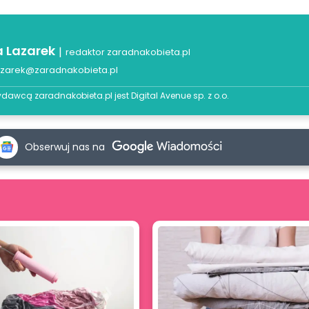
a Lazarek
|
redaktor zaradnakobieta.pl
azarek@zaradnakobieta.pl
dawcą zaradnakobieta.pl jest
Digital Avenue sp. z o.o.
Obserwuj nas na