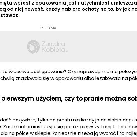
gnięta wprost z opakowania jest natychmiast umieszcz
cą od niej nowość, każdy nabiera ochoty na to, by jak na
estować.
REKLAMA
st to właściwe postępowanie? Czy naprawdę można położyć
d chwilą znajdowała się w opakowaniu albo leżakowała na pó
d pierwszym użyciem, czy to pranie można so
dość oczywiste, tylko po prostu nie każdy je do siebie dopu
 Zanim natomiast użyje się po raz pierwszy kompletnie nowej
ała na półce w sklepie, koniecznie trzeba ją wyprać i to najle