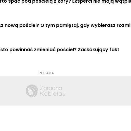
to spać pod pościelą z kory? Eksperci nie mają wątpl
z nową pościel? O tym pamiętaj, gdy wybierasz rozmi
sto powinnaś zmieniać pościel? Zaskakujący fakt
REKLAMA