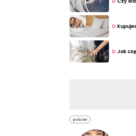
Czy war
Kupujes
Jak czę
pościel