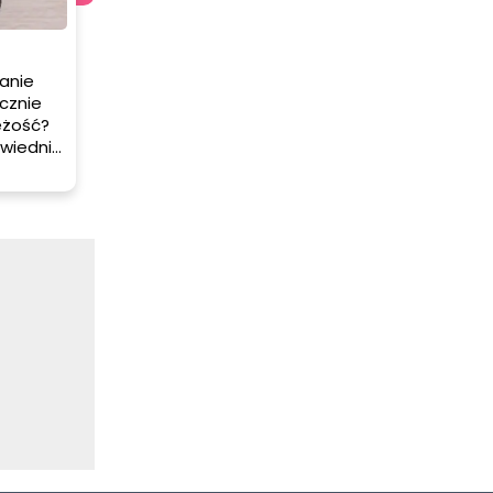
anie
cznie
eżość?
wiednie
są
tykule
el i
przez