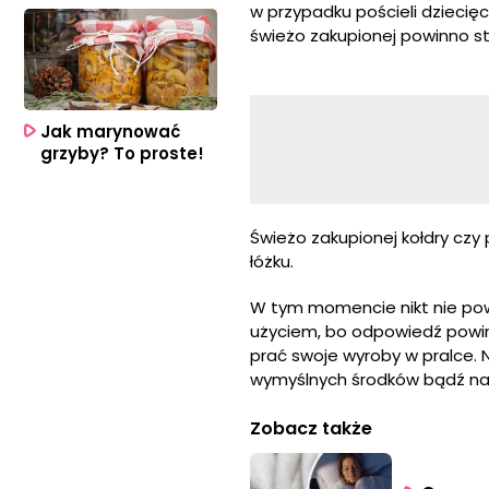
w przypadku pościeli dziecię
świeżo zakupionej powinno st
Jak marynować
grzyby? To proste!
Świeżo zakupionej kołdry czy
łóżku.
W tym momencie nikt nie powi
użyciem, bo odpowiedź powin
prać swoje wyroby w pralce. Ni
wymyślnych środków bądź nar
Zobacz także