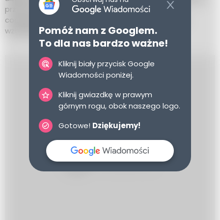
przed wolnymi rodnikami. Dodawanie kiełków do
codziennych posiłków jest prostym sposobem na
Pomóż nam z Googlem.
wzbogacenie diety i dbanie o swoje zdrowie.
To dla nas bardzo ważne!
REKLAMA
Kliknij biały przycisk Google
Wiadomości poniżej.
Kliknij gwiazdkę w prawym
górnym rogu, obok naszego logo.
Gotowe!
Dziękujemy!