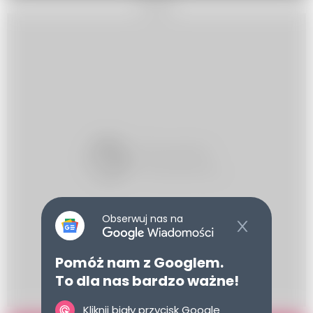
REKLAMA
Obserwuj nas na
Pomóż nam z Googlem.
To dla nas bardzo ważne!
Kliknij biały przycisk Google