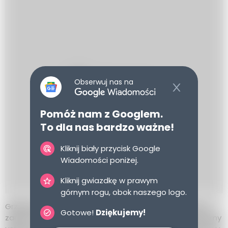
Obserwuj nas na
Pomóż nam z Googlem.
To dla nas bardzo ważne!
Kliknij biały przycisk Google
Wiadomości poniżej.
Kliknij gwiazdkę w prawym
górnym rogu, obok naszego logo.
Grzybica jamy ustnej to infekcja, która może dotyczyć
Gotowe!
Dziękujemy!
zarówno dzieci, jak i dorosłych. Przyczynami grzybicy jamy