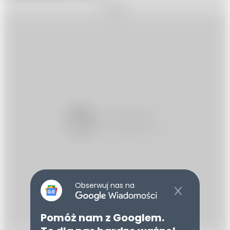
REKLAMA
Obserwuj nas na
Pomóż nam z Googlem.