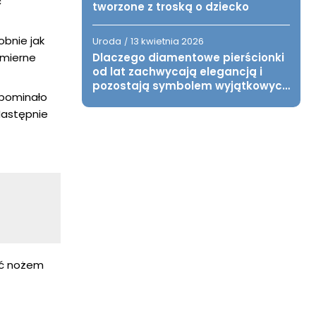
c
tworzone z troską o dziecko
obnie jak
Uroda
13 kwietnia 2026
/
omierne
Dlaczego diamentowe pierścionki
od lat zachwycają elegancją i
pozostają symbolem wyjątkowych
ypominało
chwil?
Następnie
ąć nożem