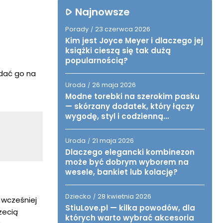
Najnowsze
Porady
23 czerwca 2026
/
Kim jest Joyce Meyer i dlaczego jej
książki cieszą się tak dużą
popularnością?
odać go na
Uroda
26 maja 2026
/
Modne torebki na szerokim pasku
— skórzany dodatek, który łączy
wygodę, styl i codzienną
funkcjonalność
Uroda
21 maja 2026
/
Dlaczego elegancki kombinezon
może być dobrym wyborem na
wesele, bankiet lub kolację?
Dziecko
28 kwietnia 2026
/
 wcześniej
StiuLove.pl — kilka powodów, dla
zecią
których warto wybrać akcesoria