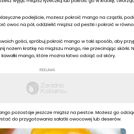
ożesz wyjąć miąższ łyżeczką lub pokroić go w kratkę, tworzą
j klasyczne podejście, możesz pokroić mango na cząstki, pod
oić owoc na pół, oddzielić miąższ od pestki i pokroić w równ
swoich gości, spróbuj pokroić mango w taki sposób, aby prz
gnij nożem kratkę na miąższu mango, nie przecinając skórki. 
ić kawałki mango, które można łatwo odciąć od skóry.
REKLAMA
mango pozostaje jeszcze miąższ na pestce. Możesz go odci
zystać do przygotowania sałatki owocowej lub deserów.