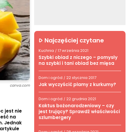
Najczęściej czytane
Kuchnia
17 września 2021
/
Szybki obiad z niczego – pomysły
na szybki i tani obiad bez mięsa
Dom i ogród
22 stycznia 2017
/
Jak wyczyścić plamy z kurkumy?
canva.com
Dom i ogród
22 grudnia 2021
/
Kaktus bożonarodzeniowy – czy
 jest nie
jest trujący? Sprawdź właściwości
jeść na
szlumbergery
h. Jednak
artykule
Dom i ogród
28 września 2021