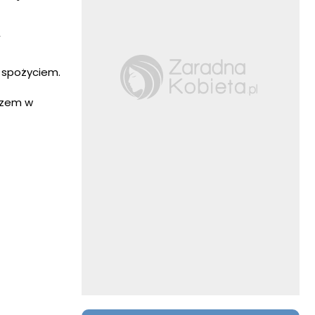
,
d spożyciem.
ższem w