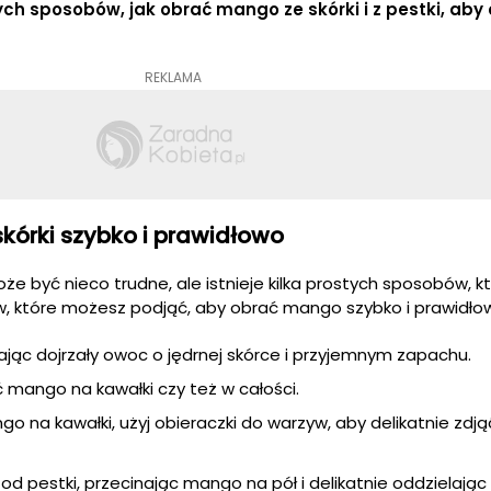
ch sposobów, jak obrać mango ze skórki i z pestki, aby 
REKLAMA
kórki szybko i prawidłowo
e być nieco trudne, ale istnieje kilka prostych sposobów, k
ków, które możesz podjąć, aby obrać mango szybko i prawidło
jąc dojrzały owoc o jędrnej skórce i przyjemnym zapachu.
ć mango na kawałki czy też w całości.
o na kawałki, użyj obieraczki do warzyw, aby delikatnie zdją
od pestki, przecinając mango na pół i delikatnie oddzielają