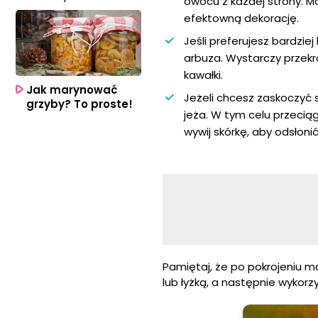
owocu z każdej strony. M
efektowną dekorację.
Jeśli preferujesz bardzie
arbuza. Wystarczy przekr
kawałki.
Jak marynować
Jeżeli chcesz zaskoczyć 
grzyby? To proste!
jeża. W tym celu przecią
wywij skórkę, aby odsłon
Pamiętaj, że po pokrojeniu 
lub łyżką, a następnie wykor