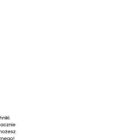
niki.
nacznie
 możesz
znego!