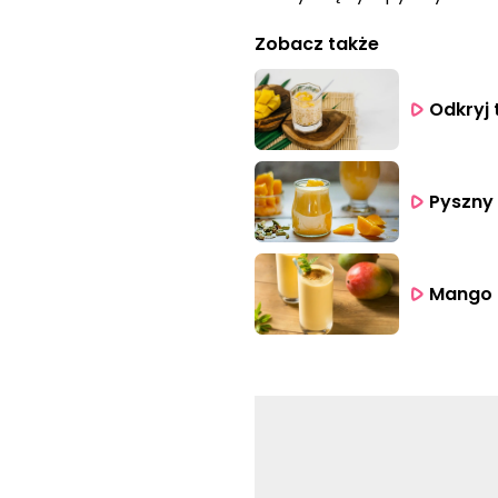
Zobacz także
Odkryj 
Pyszny 
Mango L