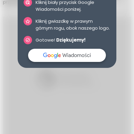
przez długi czas.
Kliknij biały przycisk Google
Wiadomości poniżej.
REKLAMA
Kliknij gwiazdkę w prawym
górnym rogu, obok naszego logo.
Gotowe!
Dziękujemy!