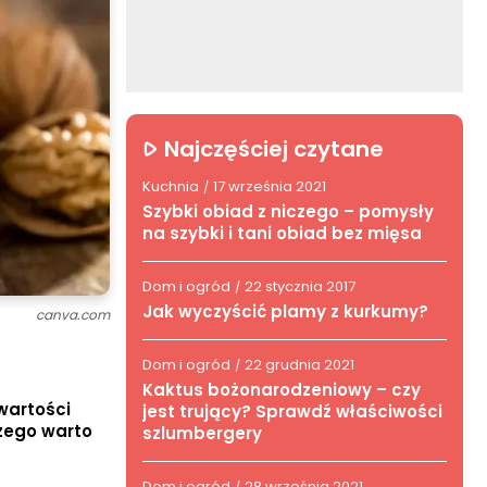
Najczęściej czytane
Kuchnia
17 września 2021
/
Szybki obiad z niczego – pomysły
na szybki i tani obiad bez mięsa
Dom i ogród
22 stycznia 2017
/
Jak wyczyścić plamy z kurkumy?
canva.com
Dom i ogród
22 grudnia 2021
/
Kaktus bożonarodzeniowy – czy
wartości
jest trujący? Sprawdź właściwości
czego warto
szlumbergery
Dom i ogród
28 września 2021