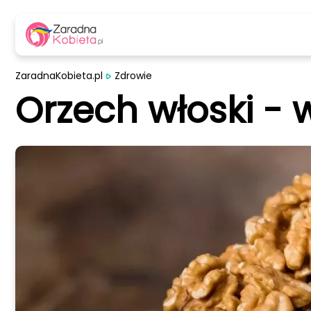
ZaradnaKobieta.pl
Zdrowie
Orzech włoski - 