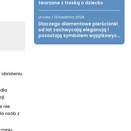
tworzone z troską o dziecko
Uroda
13 kwietnia 2026
/
Dlaczego diamentowe pierścionki
od lat zachwycają elegancją i
pozostają symbolem wyjątkowych
chwil?
 obniżeniu
dla
ji.
e nie
la osób z
czaniu