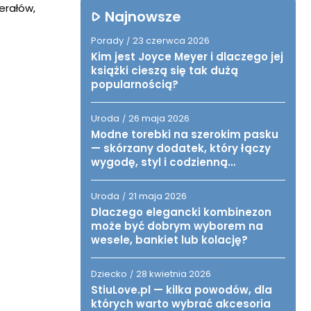
erałów,
Najnowsze
Porady
23 czerwca 2026
/
Kim jest Joyce Meyer i dlaczego jej
książki cieszą się tak dużą
popularnością?
Uroda
26 maja 2026
/
Modne torebki na szerokim pasku
— skórzany dodatek, który łączy
wygodę, styl i codzienną
funkcjonalność
Uroda
21 maja 2026
/
Dlaczego elegancki kombinezon
może być dobrym wyborem na
wesele, bankiet lub kolację?
Dziecko
28 kwietnia 2026
/
StiuLove.pl — kilka powodów, dla
których warto wybrać akcesoria