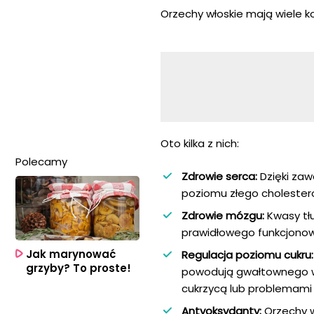
Orzechy włoskie mają wiele k
Oto kilka z nich:
Polecamy
Zdrowie serca:
Dzięki zaw
poziomu złego cholesterol
Zdrowie mózgu:
Kwasy tł
prawidłowego funkcjonow
Jak marynować
Regulacja poziomu cukru:
grzyby? To proste!
powodują gwałtownego wz
cukrzycą lub problemami 
Antyoksydanty:
Orzechy w