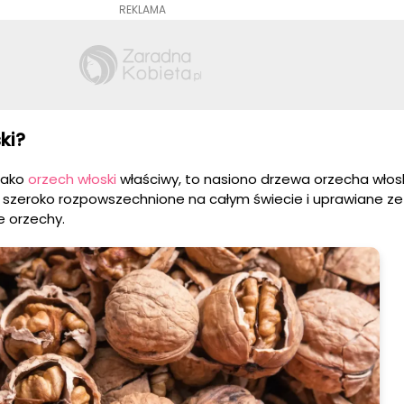
REKLAMA
ki?
 jako
orzech włoski
właściwy, to nasiono drzewa orzecha włos
ą szeroko rozpowszechnione na całym świecie i uprawiane z
 orzechy.