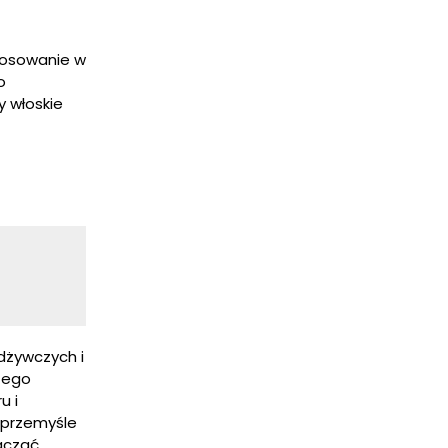
stosowanie w
o
y włoskie
dżywczych i
szego
u i
 przemyśle
ączać