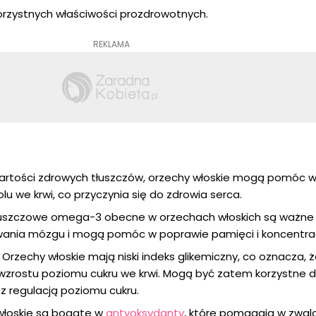
orzystnych właściwości prozdrowotnych.
REKLAMA
artości zdrowych tłuszczów, orzechy włoskie mogą pomóc w
u we krwi, co przyczynia się do zdrowia serca.
uszczowe omega-3 obecne w orzechach włoskich są ważne 
ania mózgu i mogą pomóc w poprawie pamięci i koncentrac
Orzechy włoskie mają niski indeks glikemiczny, co oznacza, ż
rostu poziomu cukru we krwi. Mogą być zatem korzystne d
z regulacją poziomu cukru.
łoskie są bogate w
antyoksydanty
, które pomagają w zwal