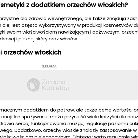
osmetyki z dodatkiem orzechów włoskich?
 korzystne dla zdrowia wewnętrznego, ale także znajdują za
 olej jest często wykorzystywany w produkcji kosmetyków d
Dzięki swoim właściwościom nawilżającym i odżywczym, orzech
owej i pięknej skóry oraz włosów.
 orzechów włoskich
REKLAMA
o smacznym dodatkiem do potraw, ale także pełne wartości o
tancji. Ich spożywanie może przynieść wiele korzyści dla na
rowia serca, funkcjonowania mózgu, regulację poziomu cukr
wego. Dodatkowo, orzechy włoskie znalazły zastosowanie w
łaściwościom pielęgnacyjnym. Dlatego warto regularnie wł