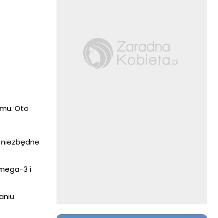
zmu. Oto
t niezbędne
omega-3 i
aniu