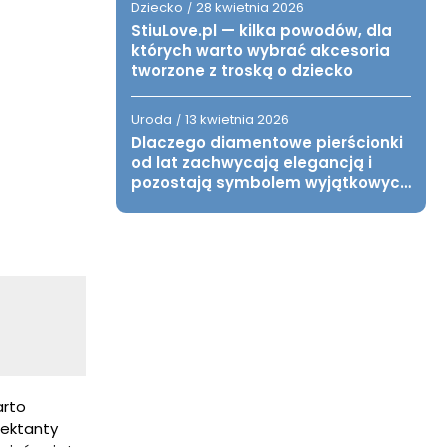
Dziecko
28 kwietnia 2026
/
StiuLove.pl — kilka powodów, dla
których warto wybrać akcesoria
tworzone z troską o dziecko
Uroda
13 kwietnia 2026
/
Dlaczego diamentowe pierścionki
od lat zachwycają elegancją i
pozostają symbolem wyjątkowych
chwil?
arto
mektanty