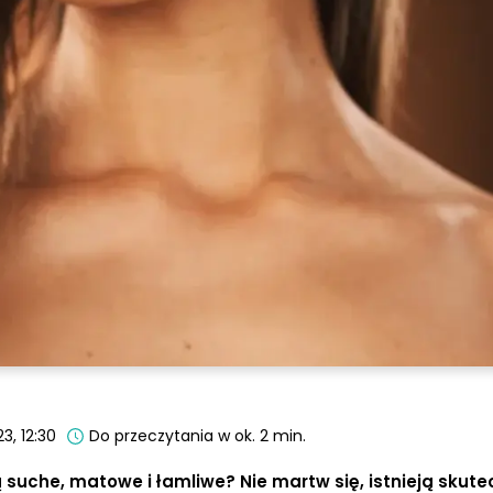
23, 12:30
Do przeczytania w ok. 2 min.
ą suche, matowe i łamliwe? Nie martw się, istnieją skut