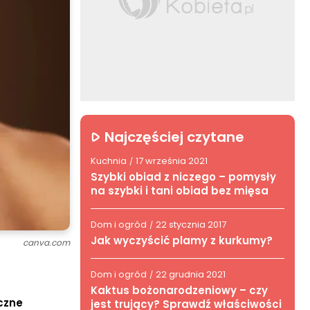
Najczęściej czytane
Kuchnia
17 września 2021
/
Szybki obiad z niczego – pomysły
na szybki i tani obiad bez mięsa
Dom i ogród
22 stycznia 2017
/
Jak wyczyścić plamy z kurkumy?
canva.com
Dom i ogród
22 grudnia 2021
/
Kaktus bożonarodzeniowy – czy
eczne
jest trujący? Sprawdź właściwości