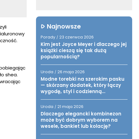
Najnowsze
yli
hialuronowy
Porady
23 czerwca 2026
/
yczność.
Kim jest Joyce Meyer i dlaczego jej
książki cieszą się tak dużą
popularnością?
apobiegając
Uroda
26 maja 2026
/
ło shea.
Modne torebki na szerokim pasku
ywracając
— skórzany dodatek, który łączy
wygodę, styl i codzienną
funkcjonalność
Uroda
21 maja 2026
/
Dlaczego elegancki kombinezon
może być dobrym wyborem na
wesele, bankiet lub kolację?