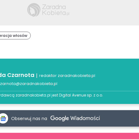
eracja włosów
a Czarnota
|
redaktor zaradnakobieta.pl
zarnota@zaradnakobieta.pl
dawcą zaradnakobieta.pl jest
Digital Avenue sp. z o.o.
Obserwuj nas na