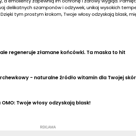
, a emolienty zapewnią im ochronę i zdrowy wygląd. Pamięt
ywaj delikatnych szamponów i odżywek, unikaj wysokich tempe
. Dzięki tym prostym krokom, Twoje włosy odzyskają blask, mi
le regeneruje złamane końcówki. Ta maska to hit
rchewkowy - naturalne źródło witamin dla Twojej skó
 OMO: Twoje włosy odzyskają blask!
REKLAMA