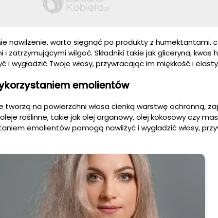
e nawilżenie, warto sięgnąć po produkty z humektantami, cz
i zatrzymującymi wilgoć. Składniki takie jak gliceryna, kwas 
 i wygładzić Twoje włosy, przywracając im miękkość i elast
wykorzystaniem emolientów
re tworzą na powierzchni włosa cienką warstwę ochronną, z
 oleje roślinne, takie jak olej arganowy, olej kokosowy czy mas
taniem emolientów pomogą nawilżyć i wygładzić włosy, prz