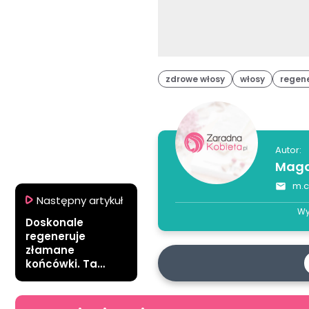
zdrowe włosy
włosy
regen
Autor:
Magd
m.c
Następny artykuł
Wy
Doskonale
regeneruje
złamane
końcówki. Ta
maska to hit