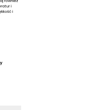
aj również
ratur i
ękkość i
ry