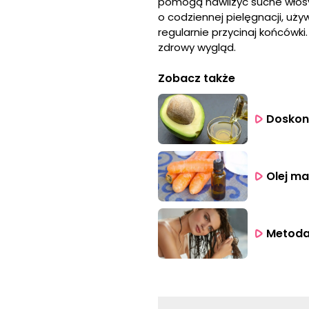
pomogą nawilżyć suche włosy
o codziennej pielęgnacji, uż
regularnie przycinaj końcówki
zdrowy wygląd.
Zobacz także
Doskona
Olej ma
Metoda