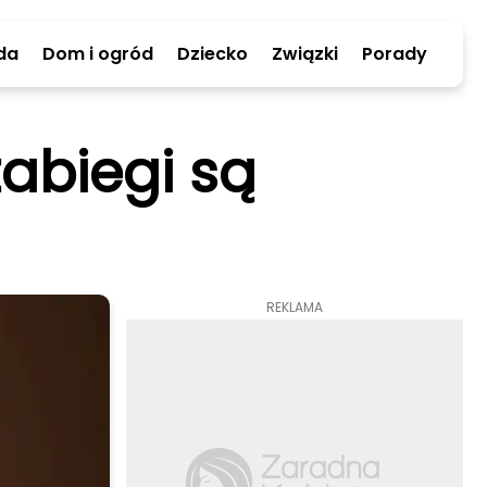
da
Dom i ogród
Dziecko
Związki
Porady
abiegi są
REKLAMA