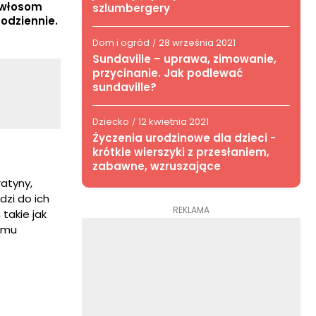
m włosom
szlumbergery
codziennie.
Dom i ogród
28 września 2021
/
Sundaville – uprawa, zimowanie,
przycinanie. Jak podlewać
sundaville?
Dziecko
12 kwietnia 2021
/
Życzenia urodzinowe dla dzieci -
krótkie wierszyki z przesłaniem,
zabawne, wzruszające
ratyny,
dzi do ich
REKLAMA
takie jak
 mu