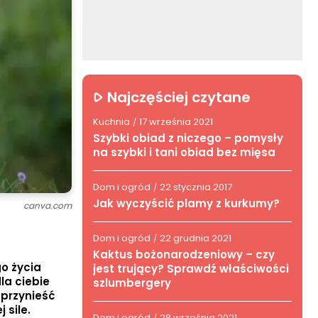
Najczęściej czytane
Kuchnia
17 września 2021
/
Szybki obiad z niczego – pomysły
na szybki i tani obiad bez mięsa
Dom i ogród
22 stycznia 2017
/
Jak wyczyścić plamy z kurkumy?
canva.com
Dom i ogród
22 grudnia 2021
/
Kaktus bożonarodzeniowy – czy
o życia
jest trujący? Sprawdź właściwości
la ciebie
szlumbergery
 przynieść
 sile.
Dom i ogród
28 września 2021