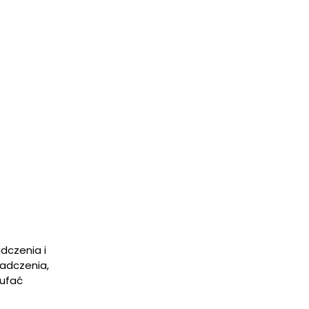
dczenia i
iadczenia,
aufać