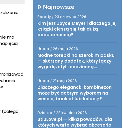
Najnowsze
bliżenia.
Porady
23 czerwca 2026
/
Kim jest Joyce Meyer i dlaczego jej
książki cieszą się tak dużą
popularnością?
 Nie ma
 napięcia
Uroda
26 maja 2026
/
Modne torebki na szerokim pasku
— skórzany dodatek, który łączy
wygodę, styl i codzienną
funkcjonalność
chronizować
ychanie
Uroda
21 maja 2026
/
w.
Dlaczego elegancki kombinezon
może być dobrym wyborem na
wesele, bankiet lub kolację?
y (całego
Dziecko
28 kwietnia 2026
/
StiuLove.pl — kilka powodów, dla
których warto wybrać akcesoria