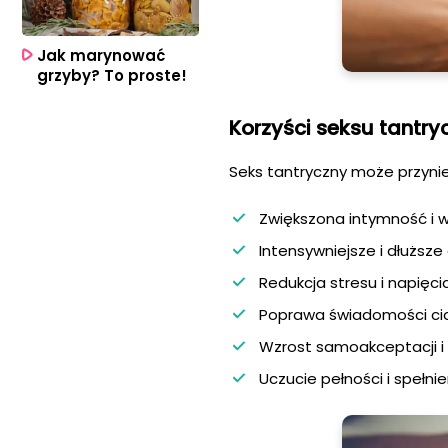
Jak marynować
grzyby? To proste!
Korzyści seksu tantr
Seks tantryczny może przynieść
Zwiększona intymność i 
Intensywniejsze i dłuższ
Redukcja stresu i napięci
Poprawa świadomości ciał
Wzrost samoakceptacji i
Uczucie pełności i spełni