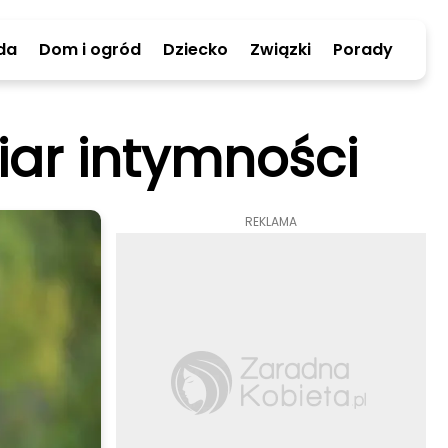
da
Dom i ogród
Dziecko
Związki
Porady
iar intymności
REKLAMA