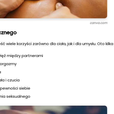
canva.com
ycznego
 wiele korzyści zarówno dla ciała, jak i dla umysłu. Oto kilka 
więź między partnerami
e orgazmy
a
a i czucia
 pewności siebie
enia seksualnego