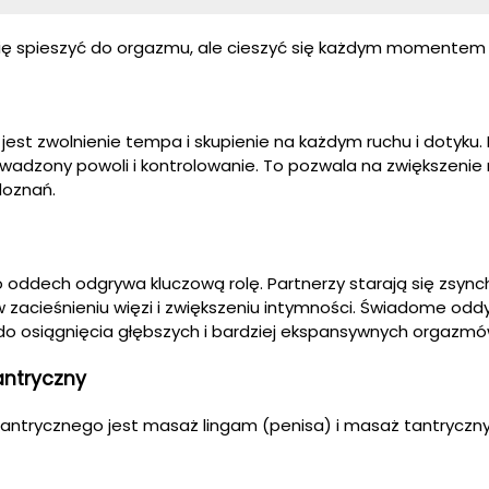
ię spieszyć do orgazmu, ale cieszyć się każdym momentem z
est zwolnienie tempa i skupienie na każdym ruchu i dotyku.
rowadzony powoli i kontrolowanie. To pozwala na zwiększenie
doznań.
 oddech odgrywa kluczową rolę. Partnerzy starają się zsyn
zacieśnieniu więzi i zwiększeniu intymności. Świadome odd
do osiągnięcia głębszych i bardziej ekspansywnych orgazmó
antryczny
ntrycznego jest masaż lingam (penisa) i masaż tantryczn