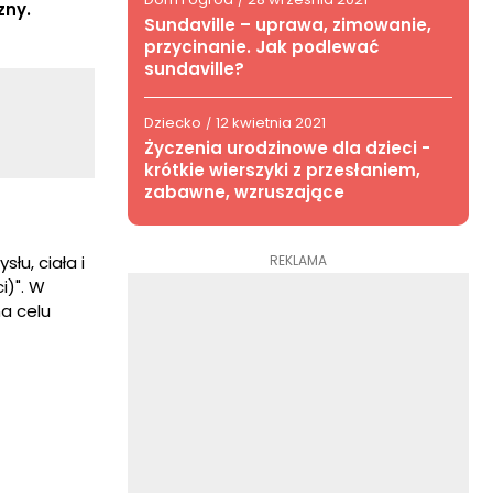
/
zny.
Sundaville – uprawa, zimowanie,
przycinanie. Jak podlewać
sundaville?
Dziecko
12 kwietnia 2021
/
Życzenia urodzinowe dla dzieci -
krótkie wierszyki z przesłaniem,
zabawne, wzruszające
REKLAMA
łu, ciała i
i)". W
a celu