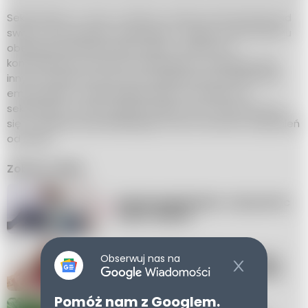
Seksoholizm to stan, w którym osoba traci kontrolę nad
swoim zachowaniem seksualnym. Objawy seksoholizmu
obejmują nadmierną ilość seksu, trudności w
kontrolowaniu zachowań seksualnych, zaniedbywanie
innych obszarów życia oraz negatywne konsekwencje
emocjonalne. Jeśli podejrzewasz, że cierpisz na
seksoholizm, warto przeprowadzić test i skonsultować
się z terapeutą specjalizującym się w leczeniu uzależnień
od seksu.
Zobacz także
Współuzależnienie: Jak pomóc 
sobie i bliskim
Obserwuj nas na
Zakupoholizm - kiedy zakupy 
przestają być przyjemnością
Pomóż nam z Googlem.