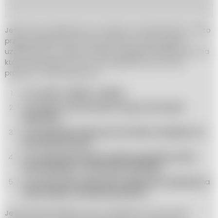
Jeśli masz podejrzenia, że cierpisz na seksoholizm, warto
przeprowadzić test, który pomoże ocenić stopień
uzależnienia od seksu. Poniżej znajduje się kilka pytań, na
które odpowiedź "tak" może sugerować, że masz
problem z seksoholizmem:
Czy często myślisz o seksie?
Czy trudno ci kontrolować swoje zachowanie
seksualne?
Czy uprawianie seksu jest dla ciebie ważniejsze niż
inne obszary życia?
Czy odczuwasz silną potrzebę uprawiania seksu,
nawet jeśli jest to dla ciebie szkodliwe?
Czy zachowania seksualne negatywnie wpływają na
twoje relacje i zdrowie psychiczne?
Jeśli odpowiedziałeś "tak" na większość tych pytań,