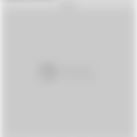
REKLAMA