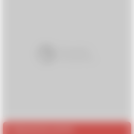
Najczęściej czytane