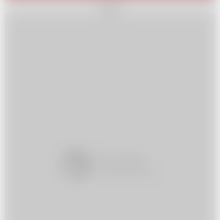
REKLAMA