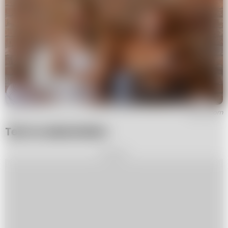
canva.com
Test na seksoholizm
REKLAMA