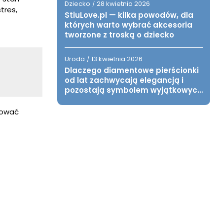
Dziecko
28 kwietnia 2026
/
tres,
StiuLove.pl — kilka powodów, dla
których warto wybrać akcesoria
tworzone z troską o dziecko
Uroda
13 kwietnia 2026
/
Dlaczego diamentowe pierścionki
od lat zachwycają elegancją i
pozostają symbolem wyjątkowych
chwil?
kować