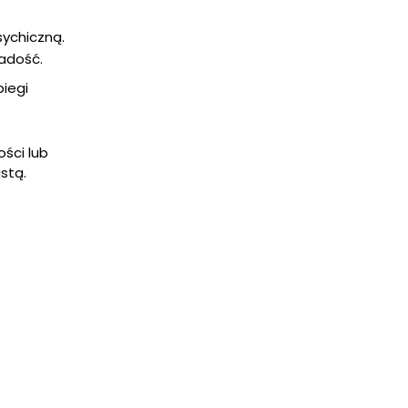
ychiczną.
radość.
iegi
ości lub
stą.