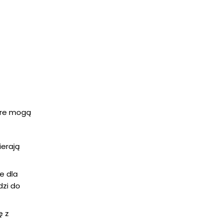
tóre mogą
ierają
e dla
dzi do
ę z