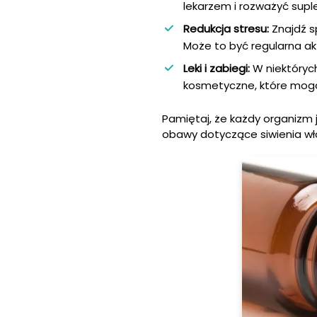
lekarzem i rozważyć sup
Redukcja stresu:
Znajdź s
Może to być regularna ak
Leki i zabiegi:
W niektórych
kosmetyczne, które mogą
Pamiętaj, że każdy organizm j
obawy dotyczące siwienia wło