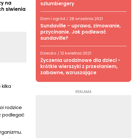
zy na
szlumbergery
h siwienia
Dom i ogród
28 września 2021
/
Sundaville – uprawa, zimowanie,
przycinanie. Jak podlewać
sundaville?
Dziecko
12 kwietnia 2021
/
Życzenia urodzinowe dla dzieci -
krótkie wierszyki z przesłaniem,
zabawne, wzruszające
kilka
REKLAMA
oi rodzice
sz podlegać
organizmu.