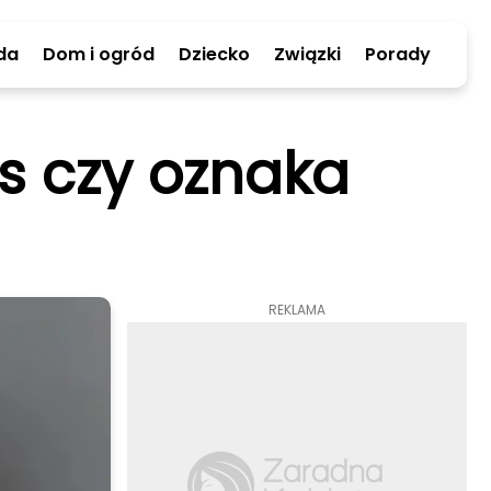
da
Dom i ogród
Dziecko
Związki
Porady
es czy oznaka
REKLAMA