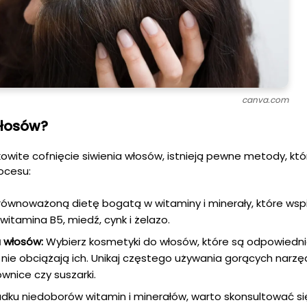
canva.com
włosów?
owite cofnięcie siwienia włosów, istnieją pewne metody, k
ocesu:
równoważoną dietę bogatą w witaminy i minerały, które wsp
 witamina B5, miedź, cynk i żelazo.
 włosów:
Wybierz kosmetyki do włosów, które są odpowiedni
 nie obciążają ich. Unikaj częstego używania gorących narzę
townice czy suszarki.
ku niedoborów witamin i minerałów, warto skonsultować si