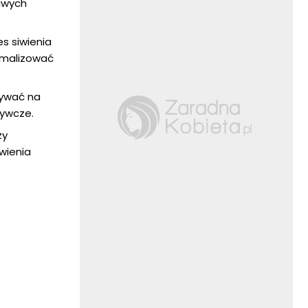
iwych
s siwienia
imalizować
ływać na
żywcze.
zy
wienia