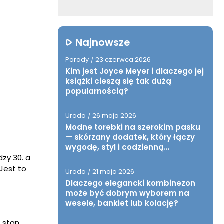
Najnowsze
Porady
23 czerwca 2026
/
Kim jest Joyce Meyer i dlaczego jej
książki cieszą się tak dużą
popularnością?
Uroda
26 maja 2026
/
Modne torebki na szerokim pasku
— skórzany dodatek, który łączy
wygodę, styl i codzienną
funkcjonalność
dzy 30. a
 Jest to
Uroda
21 maja 2026
/
Dlaczego elegancki kombinezon
może być dobrym wyborem na
wesele, bankiet lub kolację?
o stan