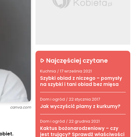
Najczęściej czytane
Kuchnia
17 września 2021
/
Szybki obiad z niczego – pomysły
na szybki i tani obiad bez mięsa
Dom i ogród
22 stycznia 2017
/
Jak wyczyścić plamy z kurkumy?
canva.com
Dom i ogród
22 grudnia 2021
/
Kaktus bożonarodzeniowy – czy
obiet.
jest trujący? Sprawdź właściwości