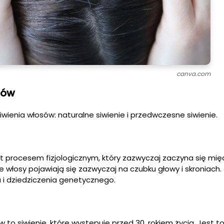
canva.com
sów
iwienia włosów: naturalne siwienie i przedwczesne siwienie.
st procesem fizjologicznym, który zazwyczaj zaczyna się mię
we włosy pojawiają się zazwyczaj na czubku głowy i skroniach.
u i dziedziczenia genetycznego.
to siwienie, które występuje przed 30. rokiem życia. Jest t