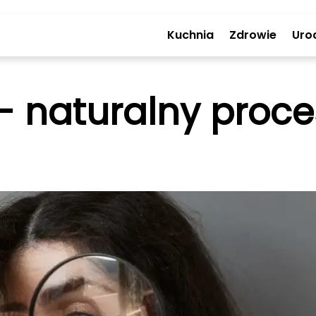
Kuchnia
Zdrowie
Uro
- naturalny proc