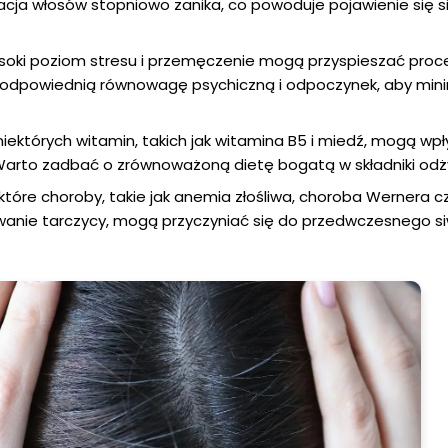
cja włosów stopniowo zanika, co powoduje pojawienie się s
oki poziom stresu i przemęczenie mogą przyspieszać proce
 odpowiednią równowagę psychiczną i odpoczynek, aby min
niektórych witamin, takich jak witamina B5 i miedź, mogą wp
 Warto zadbać o zrównoważoną dietę bogatą w składniki od
które choroby, takie jak anemia złośliwa, choroba Wernera c
wanie tarczycy, mogą przyczyniać się do przedwczesnego si