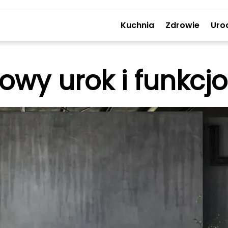
Kuchnia
Zdrowie
Uro
rowy urok i funkc