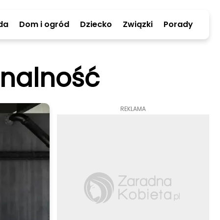
da
Dom i ogród
Dziecko
Związki
Porady
jonalność
REKLAMA