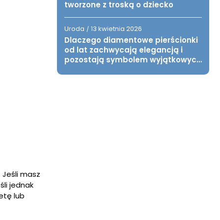
tworzone z troską o dziecko
Uroda
13 kwietnia 2026
/
Dlaczego diamentowe pierścionki
od lat zachwycają elegancją i
pozostają symbolem wyjątkowych
chwil?
 Jeśli masz
li jednak
etę lub