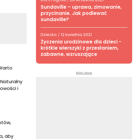
/
Sundaville – uprawa, zimowanie,
przycinanie. Jak podlewać
sundaville?
Dziecko
12 kwietnia 2021
/
Życzenia urodzinowe dla dzieci -
krótkie wierszyki z przesłaniem,
zabawne, wzruszające
 Warto
REKLAMA
Naturalny
owości i
otów,
a, aby