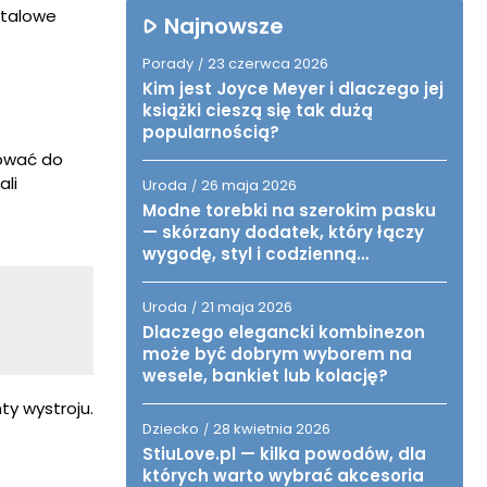
etalowe
Najnowsze
Porady
23 czerwca 2026
/
Kim jest Joyce Meyer i dlaczego jej
książki cieszą się tak dużą
popularnością?
sować do
ali
Uroda
26 maja 2026
/
Modne torebki na szerokim pasku
— skórzany dodatek, który łączy
wygodę, styl i codzienną
funkcjonalność
Uroda
21 maja 2026
/
Dlaczego elegancki kombinezon
może być dobrym wyborem na
wesele, bankiet lub kolację?
y wystroju.
Dziecko
28 kwietnia 2026
/
StiuLove.pl — kilka powodów, dla
których warto wybrać akcesoria