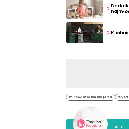
Dodatki
najmło
Kuchnia
minimalizm we wnętrzu
wystr
Autor: