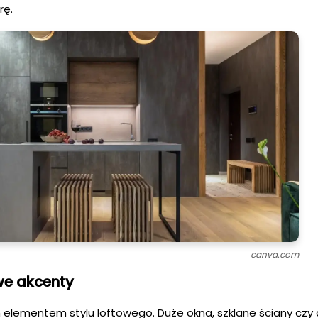
rę.
canva.com
we akcenty
 elementem stylu loftowego. Duże okna, szklane ściany czy 