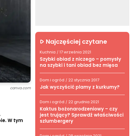
Najczęściej czytane
Kuchnia
17 września 2021
/
Szybki obiad z niczego – pomysły
na szybki i tani obiad bez mięsa
Dom i ogród
22 stycznia 2017
/
Jak wyczyścić plamy z kurkumy?
canva.com
Dom i ogród
22 grudnia 2021
/
Kaktus bożonarodzeniowy – czy
,
jest trujący? Sprawdź właściwości
ie. W tym
szlumbergery
Dom i ogród
28 września 2021