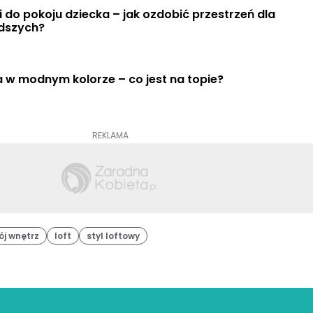
 do pokoju dziecka – jak ozdobić przestrzeń dla 
dszych?
 w modnym kolorze – co jest na topie?
REKLAMA
ój wnętrz
loft
styl loftowy