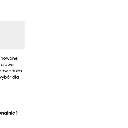
tonowanej
etalowe
odpowiednim
wybór dla
onalnie?