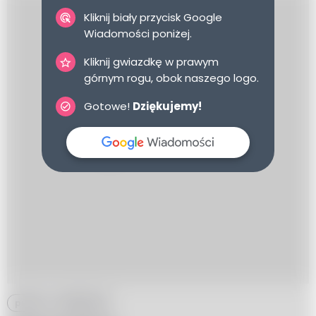
Kliknij biały przycisk Google
Wiadomości poniżej.
Kliknij gwiazdkę w prawym
górnym rogu, obok naszego logo.
Gotowe!
Dziękujemy!
praca
medycyna