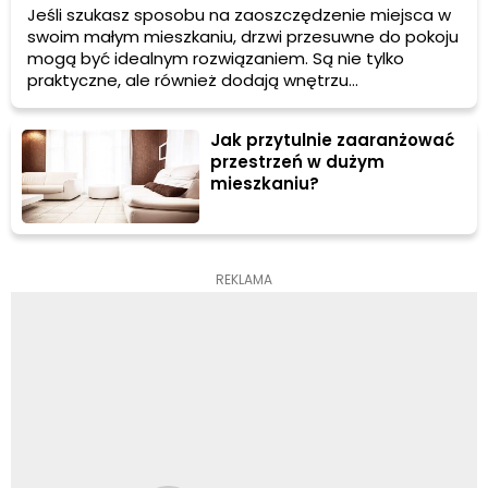
Jeśli szukasz sposobu na zaoszczędzenie miejsca w
swoim małym mieszkaniu, drzwi przesuwne do pokoju
mogą być idealnym rozwiązaniem. Są nie tylko
praktyczne, ale również dodają wnętrzu
nowoczesnego i nietypowego charakteru. W tym
artykule dowiesz się więcej na temat drzwi
Jak przytulnie zaaranżować
przesuwnych, ich zalet i wad, oraz jakie są różnice
przestrzeń w dużym
między drzwiami przesuwnymi a tradycyjnymi
mieszkaniu?
drzwiami wewnętrznymi.
REKLAMA