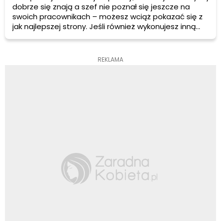
dobrze się znają a szef nie poznał się jeszcze na
swoich pracownikach – możesz wciąż pokazać się z
jak najlepszej strony. Jeśli również wykonujesz inną
pracę, na przykład twórczą lub odtwórczą,
sporządzasz dużo sprawozdań lub pracujesz z
liczbami to także możesz nadal poprawiać swoje
REKLAMA
kompetencje i zaimponować szefowi w dużej firmie.
Oto kilka prostych rad jak radzić sobie w pracy i
zwrócić na siebie uwagę innych: