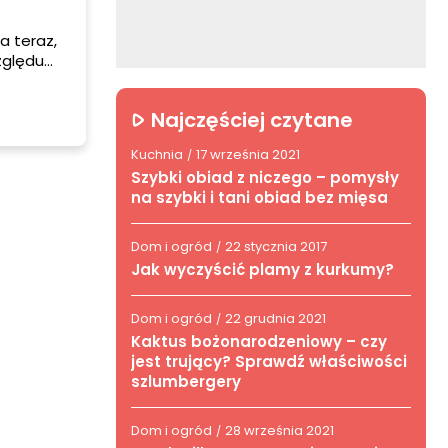
a teraz,
zględu
ym
towne
Najczęściej czytane
Kuchnia
17 września 2021
/
Szybki obiad z niczego – pomysły
na szybki i tani obiad bez mięsa
Dom i ogród
22 stycznia 2017
/
Jak wyczyścić plamy z kurkumy?
Dom i ogród
22 grudnia 2021
/
Kaktus bożonarodzeniowy – czy
jest trujący? Sprawdź właściwości
szlumbergery
Dom i ogród
28 września 2021
/