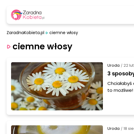
ZaradnaKobieta.pl
ciemne włosy
ciemne włosy
Uroda
22 lu
/
3 sposoby
Chciałabyś 
to możliwe!
w domowym z
Uroda
18 si
/