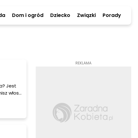
da
Dom i ogród
Dziecko
Związki
Porady
REKLAMA
a? Jest
nisz włosy