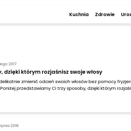
Kuchnia
Zdrowie
Uro
tego 2017
, dzięki którym rozjaśnisz swoje włosy
delikatnie zmienić odcień swoich włosów bez pomocy fryzjer
 Poniżej przedstawiamy Ci trzy sposoby, dzięki którym rozjaś
aciszu. Wybierz jeden z nich już teraz!
erpnia 2016