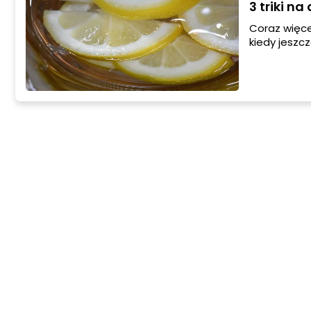
3 triki n
Coraz więcej
kiedy jeszc
przedstawia
rozjaśnisz 
zabiegi fryzj