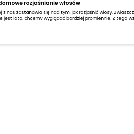
a domowe rozjaśnianie włosów
 z nas zastanawia się nad tym, jak rozjaśnić włosy. Zwłaszcz
ze jest lato, chcemy wyglądać bardziej promiennie. Z tego w
my Ci najbardziej popularne, naturalne sposoby, dzięki któr
swoje włosy bez użycia farby i wydawania pieniędzy na kosz
erskie.