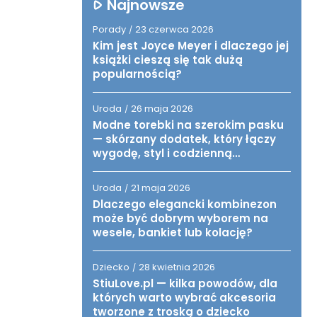
Najnowsze
Porady
23 czerwca 2026
/
Kim jest Joyce Meyer i dlaczego jej
książki cieszą się tak dużą
popularnością?
Uroda
26 maja 2026
/
Modne torebki na szerokim pasku
— skórzany dodatek, który łączy
wygodę, styl i codzienną
funkcjonalność
Uroda
21 maja 2026
/
Dlaczego elegancki kombinezon
może być dobrym wyborem na
wesele, bankiet lub kolację?
Dziecko
28 kwietnia 2026
/
StiuLove.pl — kilka powodów, dla
których warto wybrać akcesoria
tworzone z troską o dziecko