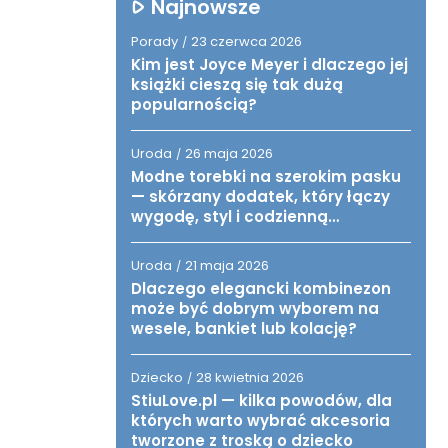
Najnowsze
Porady
23 czerwca 2026
/
Kim jest Joyce Meyer i dlaczego jej
książki cieszą się tak dużą
popularnością?
Uroda
26 maja 2026
/
Modne torebki na szerokim pasku
— skórzany dodatek, który łączy
wygodę, styl i codzienną
funkcjonalność
Uroda
21 maja 2026
/
Dlaczego elegancki kombinezon
może być dobrym wyborem na
wesele, bankiet lub kolację?
Dziecko
28 kwietnia 2026
/
StiuLove.pl — kilka powodów, dla
których warto wybrać akcesoria
tworzone z troską o dziecko