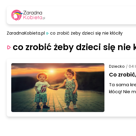
ZaradnaKobieta.pl
co zrobić żeby dzieci się nie kłóciły
co zrobić żeby dzieci się nie 
Dziecko
04 
/
Co zrobić
Ta sama kre
kłócą! Nie m
sobie krzywd
złość. Co z