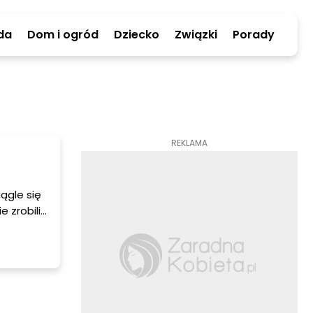
da
Dom i ogród
Dziecko
Związki
Porady
REKLAMA
ągle się
 zrobili
bie na