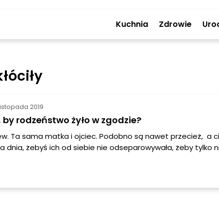
Kuchnia
Zdrowie
Uro
kłóciły
listopada 2019
, by rodzeństwo żyło w zgodzie?
w. Ta sama matka i ojciec. Podobno są nawet przecież, a ci
a dnia, żebyś ich od siebie nie odseparowywała, żeby tylko nie
y. Kochają się przecież i Ty to Wiesz, ale i tak wciąż robią so
robić, by rodzeństwo żyło w zgodzie?