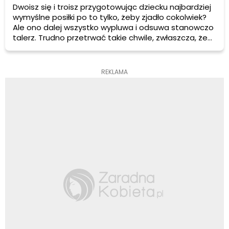
Dwoisz się i troisz przygotowując dziecku najbardziej
wymyślne posiłki po to tylko, żeby zjadło cokolwiek?
Ale ono dalej wszystko wypluwa i odsuwa stanowczo
talerz. Trudno przetrwać takie chwile, zwłaszcza, że
przecież chcemy dla swojego dziecka jak najlepiej, ale
my mamy sposoby na to, żeby zamienić niejadka w
dziecko, które chętnie spróbuje dosłownie
REKLAMA
wszystkiego.