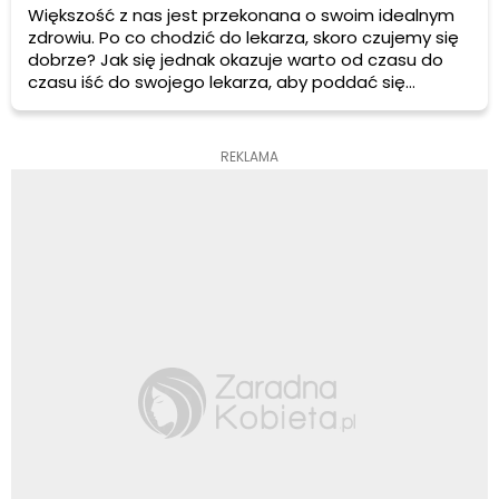
Większość z nas jest przekonana o swoim idealnym
zdrowiu. Po co chodzić do lekarza, skoro czujemy się
dobrze? Jak się jednak okazuje warto od czasu do
czasu iść do swojego lekarza, aby poddać się
profilaktycznym badaniom okresowym, które
potwierdzą dobry stan zdrowia lub pozwolą na
wykrycie nawet drobnych zmian chorobowych. W
REKLAMA
przypadku kobiet szczególnie ważne są okresowe
badania ginekologiczne.