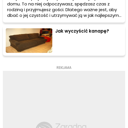
domu. To na niej odpoczywasz, spędzasz czas z
rodziną i przyjmujesz gości. Dlatego ważne jest, aby
dbać o jej czystość i utrzymywać ją w jak najlepszym
stanie. W tym artykule podpowiemy Ci, jak wyczyścić
kanapę z różnych materiałów, takich jak tkanina,
Jak wyczyścić kanapę?
ekoskóra i skóra naturalna. Znajdziesz tu praktyczne
porady dotyczące czyszczenia tapicerki meblowej,
które pomogą Ci utrzymać Twoją kanapę w
doskonałej kondycji.
REKLAMA