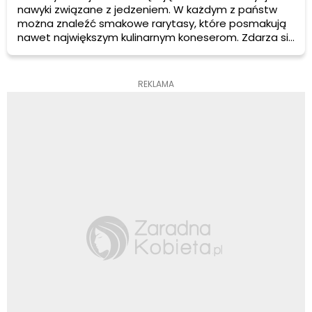
nawyki związane z jedzeniem. W każdym z państw
można znaleźć smakowe rarytasy, które posmakują
nawet największym kulinarnym koneserom. Zdarza się,
że przygotowując jakąś potrawę, na którą przepis
dostaliśmy od koleżanki koleżanki nie zdajemy sobie
nawet sprawy, że to danie wywodzi się z zupełnie
REKLAMA
innej, znacznie oddalonej od nas kultury.