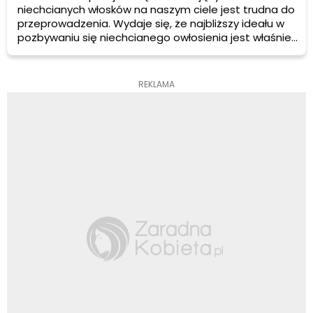
niechcianych włosków na naszym ciele jest trudna do
przeprowadzenia. Wydaje się, że najbliższy ideału w
pozbywaniu się niechcianego owłosienia jest właśnie
depilator. Ma on jednak zarówno sporo zalet, jak i wad.
Wybór więc tego urządzenia i jego zakup powinien
być najpierw przemyślany, w czym mamy nadzieję
REKLAMA
pomoże ten artykuł.