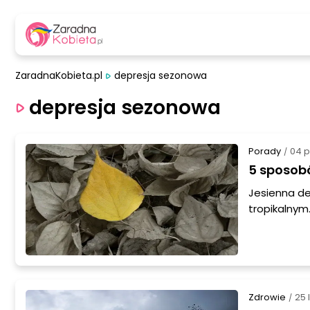
ZaradnaKobieta.pl
depresja sezonowa
depresja sezonowa
Porady
04 p
/
5 sposob
Jesienna de
tropikalnym
się bardzo 
Depresja te 
listopadem 
ciekawe, za
bardziej od
Zdrowie
25 
/