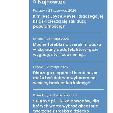
Najnowsze
Porady
23 czerwca 2026
/
Kim jest Joyce Meyer i dlaczego jej
książki cieszą się tak dużą
popularnością?
Uroda
26 maja 2026
/
Modne torebki na szerokim pasku
— skórzany dodatek, który łączy
wygodę, styl i codzienną
funkcjonalność
Uroda
21 maja 2026
/
Dlaczego elegancki kombinezon
może być dobrym wyborem na
wesele, bankiet lub kolację?
Dziecko
28 kwietnia 2026
/
StiuLove.pl — kilka powodów, dla
których warto wybrać akcesoria
tworzone z troską o dziecko