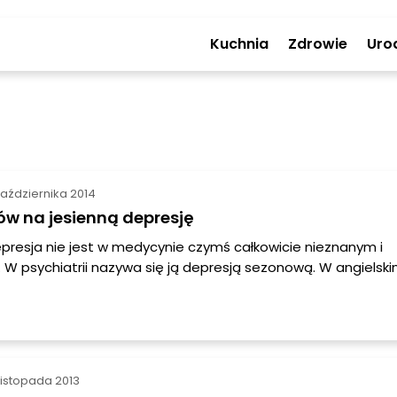
Kuchnia
Zdrowie
Uro
aździernika 2014
ów na jesienną depresję
presja nie jest w medycynie czymś całkowicie nieznanym i
. W psychiatrii nazywa się ją depresją sezonową. W angielsk
adekwatnego skrótu SAD, oznaczającego seasonal affective 
pojawia się w okresie jesieni, czyli pomiędzy październikiem 
i trwa całą zimę, aż do pierwszych wiosennych, cieplejszych 
burzeniem tym dotknięte są o wiele częściej kobiety. Mężczy
porni na sezonowe zmiany naświetlenia, temperatury i pogo
listopada 2013