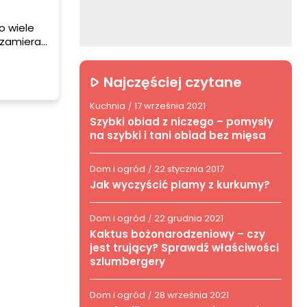
o wiele
„zamiera”,
ysłu,
mieć dwa
Najczęściej czytane
Kuchnia
17 września 2021
/
Szybki obiad z niczego – pomysły
na szybki i tani obiad bez mięsa
Dom i ogród
22 stycznia 2017
/
Jak wyczyścić plamy z kurkumy?
Dom i ogród
22 grudnia 2021
/
Kaktus bożonarodzeniowy – czy
jest trujący? Sprawdź właściwości
szlumbergery
Dom i ogród
28 września 2021
/