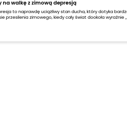
y na walkę z zimową depresją
esja to naprawdę uciążliwy stan ducha, który dotyka bardz
ie przesilenia zimowego, kiedy cały świat dookoła wyraźnie 
 się widocznie krótsze. Według biologów taki stan naszego um
otocznie, ale również w medycynie zimową depresją może 