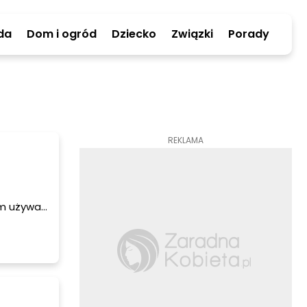
da
Dom i ogród
Dziecko
Związki
Porady
REKLAMA
im używa
disorder.
a
dni. Co
źni są
dy.