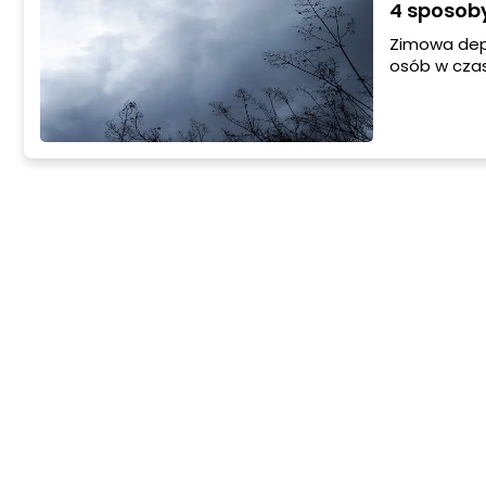
4 sposob
Zimowa depr
osób w czas
a dni stają
nazywany p
powody.