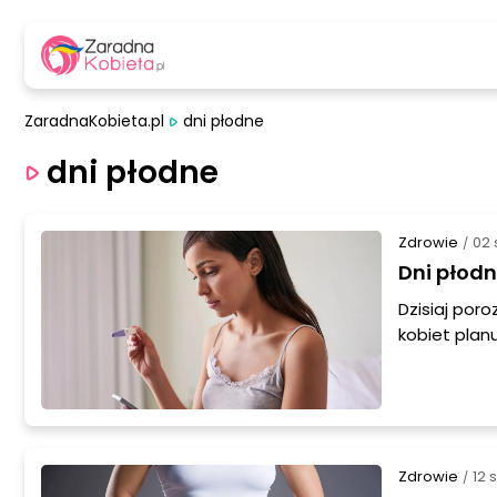
ZaradnaKobieta.pl
dni płodne
dni płodne
Zdrowie
02 
/
Dni płodn
Dzisiaj por
kobiet plan
niezwykle i
artykule po
Przygotujci
Zdrowie
12 
/