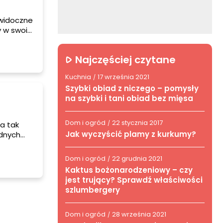
 widoczne
ny w swoim
łodności
Najczęściej czytane
Kuchnia
17 września 2021
/
Szybki obiad z niczego – pomysły
na szybki i tani obiad bez mięsa
Dom i ogród
22 stycznia 2017
/
a tak
Jak wyczyścić plamy z kurkumy?
odnych
iedy
h ze
Dom i ogród
22 grudnia 2021
/
anie
Kaktus bożonarodzeniowy – czy
 wie od
jest trujący? Sprawdź właściwości
szlumbergery
Dom i ogród
28 września 2021
/