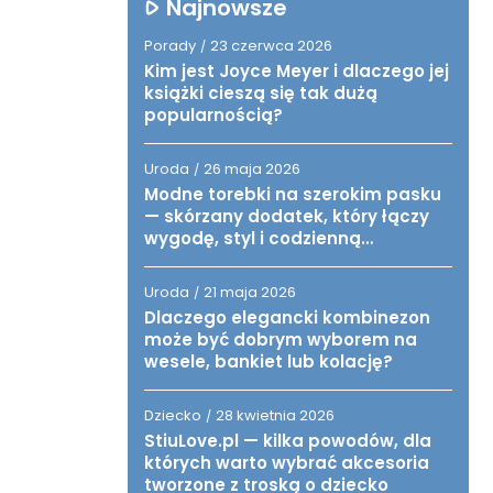
Najnowsze
Porady
23 czerwca 2026
/
Kim jest Joyce Meyer i dlaczego jej
książki cieszą się tak dużą
popularnością?
Uroda
26 maja 2026
/
Modne torebki na szerokim pasku
— skórzany dodatek, który łączy
wygodę, styl i codzienną
funkcjonalność
Uroda
21 maja 2026
/
Dlaczego elegancki kombinezon
może być dobrym wyborem na
wesele, bankiet lub kolację?
Dziecko
28 kwietnia 2026
/
StiuLove.pl — kilka powodów, dla
których warto wybrać akcesoria
tworzone z troską o dziecko