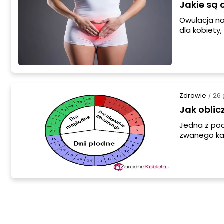
Jakie są 
Owulacja na
dla kobiety
ciele. Możn
najważniejs
kobiety.
Zdrowie
26 
/
Jak oblic
Jedna z po
zwanego kal
czyli w okr
następny ok
swoim partn
występowani
czego zacząć