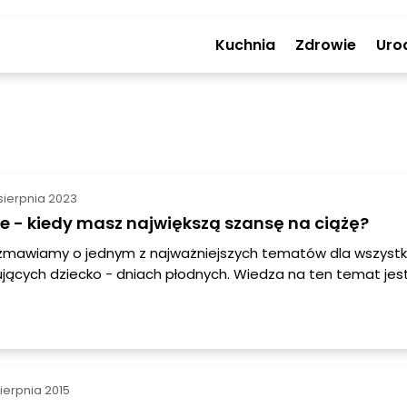
Kuchnia
Zdrowie
Uro
sierpnia 2023
e - kiedy masz największą szansę na ciążę?
ozmawiamy o jednym z najważniejszych tematów dla wszystk
ujących dziecko - dniach płodnych. Wiedza na ten temat jes
stotna, jeśli chcecie zwiększyć swoje szanse na poczęcie. W 
możemy Wam zrozumieć, kiedy są dni płodne i jak je obliczyć
e się na fascynującą podróż przez świat cyklu menstruacyjne
sierpnia 2015