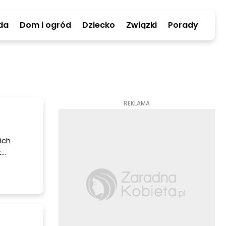
da
Dom i ogród
Dziecko
Związki
Porady
REKLAMA
ich
t
tym
.
go!