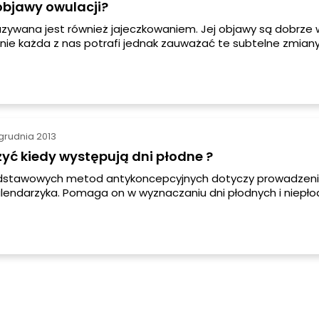
objawy owulacji?
zywana jest również jajeczkowaniem. Jej objawy są dobrze
, nie każda z nas potrafi jednak zauważać te subtelne zmia
a się tego jednak łatwo nauczyć. Owulacja jest jednym z
zych elementów całego cyklu miesiączkowego i stanowi o p
grudnia 2013
zyć kiedy występują dni płodne ?
dstawowych metod antykoncepcyjnych dotyczy prowadzeni
endarzyka. Pomaga on w wyznaczaniu dni płodnych i niepł
eśleniu tego, kiedy najprawdopodobniej wystąpi owulacja, a k
res. Pomaga to w czasie planowania stosunków seksualnyc
erem kiedy nie chcemy lub pragniemy zajść w ciążę. Oblicz
a dni płodnych jest niezwykle proste, ale nie każda kobieta
 i jak to zrobić.