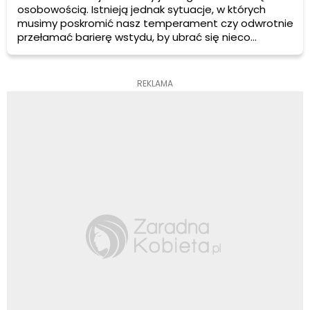
osobowością. Istnieją jednak sytuacje, w których
musimy poskromić nasz temperament czy odwrotnie
przełamać barierę wstydu, by ubrać się nieco
odważniej. To różne okoliczności, jakie trafiają się nam
w życiu wyznaczają etykietę doboru kreacji.
REKLAMA