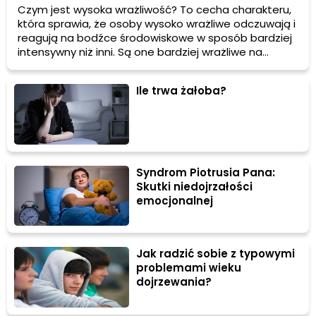
Czym jest wysoka wrażliwość? To cecha charakteru,
która sprawia, że osoby wysoko wrażliwe odczuwają i
reagują na bodźce środowiskowe w sposób bardziej
intensywny niż inni. Są one bardziej wrażliwe na
emocje, bodźce zmysłowe, jak dźwięki, zapachy czy
dotyk, jak również na subtelne zmiany w otoczeniu.
Ile trwa żałoba?
Wysoka wrażliwość jest często uważana za dar, ale
może być również wyzwaniem, jeśli nie wiemy, jak
sobie z nią radzić.
Syndrom Piotrusia Pana:
Skutki niedojrzałości
emocjonalnej
Jak radzić sobie z typowymi
problemami wieku
dojrzewania?