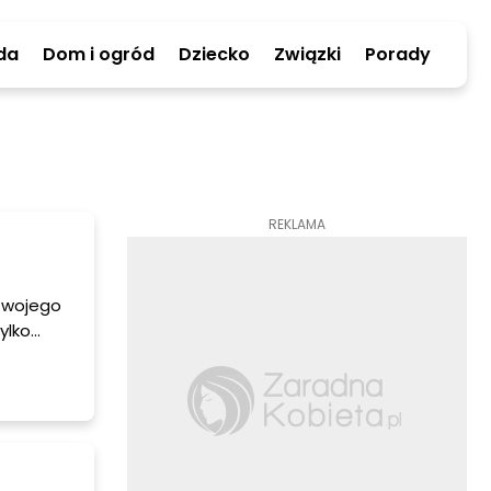
da
Dom i ogród
Dziecko
Związki
Porady
REKLAMA
Twojego
ylko
akie są