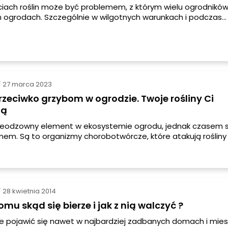
ściach roślin może być problemem, z którym wielu ogrodnikó
h ogrodach. Szczególnie w wilgotnych warunkach i podczas
pogody, grzyby mogą rozprzestrzeniać się na liściach, powo
lamy i osłabienie roślin.
27 marca 2023
/
rzeciwko grzybom w ogrodzie. Twoje rośliny Ci
ją
ieodzowny element w ekosystemie ogrodu, jednak czasem s
em. Są to organizmy chorobotwórcze, które atakują rośliny 
ele szkód w ogrodzie. Właściwe i regularne stosowanie opr
rzybom w ogrodzie jest jednym z najskuteczniejszych spos
e i zwalczanie chorób grzybowych.
28 kwietnia 2014
/
omu skąd się bierze i jak z nią walczyć ?
 pojawić się nawet w najbardziej zadbanych domach i mies