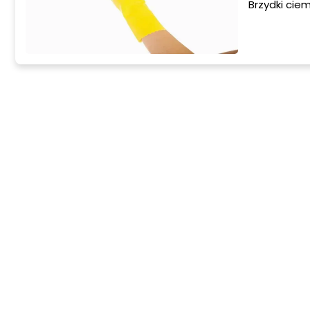
Brzydki ciem
jednakże ni
się pleśń w 