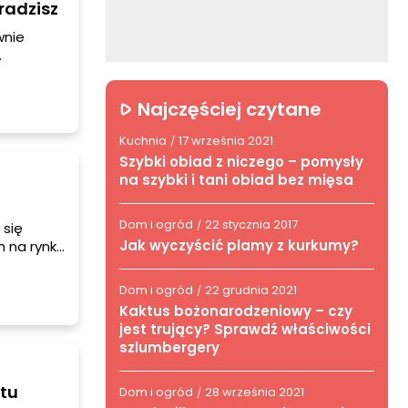
radzisz
wnie
się
poradzić?
Najczęściej czytane
ystarczą
Kuchnia
17 września 2021
/
Szybki obiad z niczego – pomysły
na szybki i tani obiad bez mięsa
Dom i ogród
22 stycznia 2017
/
 się
Jak wyczyścić plamy z kurkumy?
h na rynku
względu
ralny
Dom i ogród
22 grudnia 2021
/
ch.
Kaktus bożonarodzeniowy – czy
jest trujący? Sprawdź właściwości
szlumbergery
ctu
Dom i ogród
28 września 2021
/