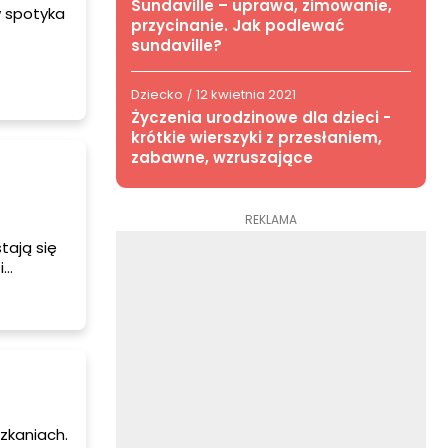
Sundaville – uprawa, zimowanie,
w spotyka
przycinanie. Jak podlewać
sundaville?
dując ich
Dziecko
12 kwietnia 2021
/
Życzenia urodzinowe dla dzieci -
krótkie wierszyki z przesłaniem,
zabawne, wzruszające
REKLAMA
tają się
i
ysków
obów na
zkaniach.