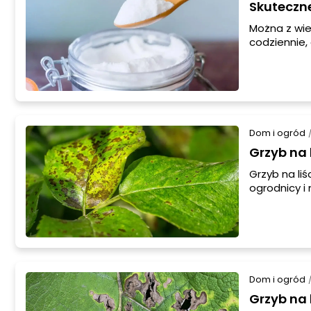
Skuteczne
Można z wie
codziennie,
problemu, ja
takiego nie
No i czy po
domowe spo
Dom i ogród
Grzyb na 
Grzyb na li
ogrodnicy i 
środków che
na potencja
oprysk, któ
Dom i ogród
Grzyb na l