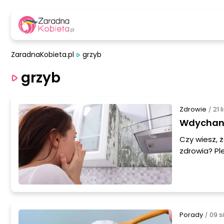
ZaradnaKobieta.pl
grzyb
grzyb
Zdrowie
21 
/
Wdychanie
Czy wiesz,
zdrowia? Pl
nieestetycz
objawy wdyc
Porady
09 s
/