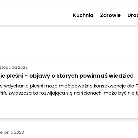
Kuchnia
Zdrowie
Uro
listopada 2023
 pleśni - objawy o których powinnaś wiedzieć
 że wdychanie pleśni może mieć poważne konsekwencje dla 
eśń, zwłaszcza ta rozwijająca się na ścianach, może być nie t
na, ale również niebezpieczna. W tym artykule dowiesz się, j
hania pleśni oraz jakie są skutki dla Twojego organizmu.
ierpnia 2023