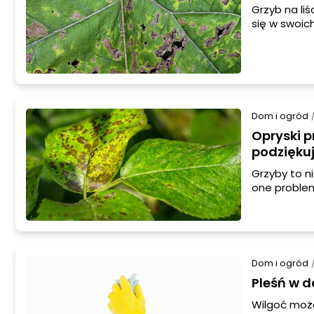
Grzyb na li
się w swoic
deszczowej 
żółknięcie, p
Dom i ogród
Opryski p
podzięku
Grzyby to n
one problem
powodują wi
przeciwko g
zapobiegani
Dom i ogród
Pleśń w d
Wilgoć może