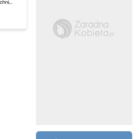
chni,
 bierze