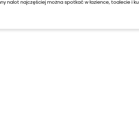
ny nalot najczęściej można spotkać w łazience, toalecie i ku
e są od nich wolne również inne pomieszczenia. Zobacz skąd
mieszkaniach oraz jak się jej definitywnie pozbyć.