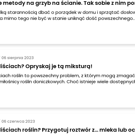
 metody na grzyb na ścianie. Tak sobie z nim po
lką starannością dbać o porządek w domu i sprzątać dosło
 a mimo tego nie być w stanie uniknąć dość powszechnego
kim jest grzyb na ścianie. Co więc zrobić, gdy już dostrzeże 
zbyt przyjemnego gościa w pomieszczeniu? Jak sobie z nim 
trzebne są do tego specjalistyczne środki chemiczne, czy w
soby na grzyb na ścianie?
06 sierpnia 2023
/
liściach? Opryskaj je tą miksturą!
ściach roślin to powszechny problem, z którym mogą zmagać
miłośnicy roślin doniczkowych. Choć istnieje wiele dostępnyc
micznych, nie zawsze są one najlepszym rozwiązaniem ze 
lne skutki uboczne. Dlatego warto sięgnąć po domowy, natu
ry może być równie skuteczny w zwalczaniu grzybów na liścia
06 czerwca 2023
/
iściach roślin? Przygotuj roztwór z... mleka lub o