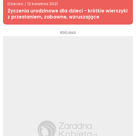
Dziecko
12 kwietnia 2021
/
Życzenia urodzinowe dla dzieci - krótkie wierszyki
z przesłaniem, zabawne, wzruszające
REKLAMA