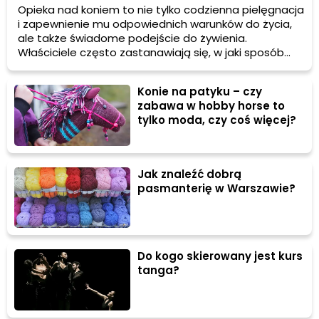
Opieka nad koniem to nie tylko codzienna pielęgnacja
i zapewnienie mu odpowiednich warunków do życia,
ale także świadome podejście do żywienia.
Właściciele często zastanawiają się, w jaki sposób
można urozmaicić dietę swojego pupila i
jednocześnie zadbać o jego dobre samopoczucie.
Konie na patyku – czy
Właśnie tutaj ogromną rolę odgrywają przysmaki dla
zabawa w hobby horse to
konia, które nie tylko stanowią atrakcyjną formę
tylko moda, czy coś więcej?
nagrody, ale mogą też wspierać zdrowie i ułatwiać
budowanie więzi między zwierzęciem a opiekunem.
Jak znaleźć dobrą
pasmanterię w Warszawie?
Do kogo skierowany jest kurs
tanga?