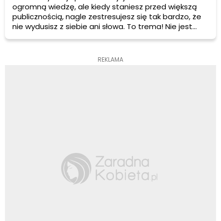
ogromną wiedzę, ale kiedy staniesz przed większą
publicznością, nagle zestresujesz się tak bardzo, że
nie wydusisz z siebie ani słowa. To trema! Nie jest
łatwo nad nią panować, ale odpowiednie ćwiczenia
pozwolą Ci ją ujarzmić na tyle, by nie była kłopotliwa
przy publicznych wystąpieniach.
REKLAMA