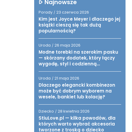
Najnowsze
Porady
23 czerwca 2026
/
Kim jest Joyce Meyer i dlaczego jej
książki cieszą się tak dużą
popularnością?
Uroda
26 maja 2026
/
Modne torebki na szerokim pasku
— skórzany dodatek, który łączy
wygodę, styl i codzienną
funkcjonalność
Uroda
21 maja 2026
/
Dlaczego elegancki kombinezon
może być dobrym wyborem na
wesele, bankiet lub kolację?
Dziecko
28 kwietnia 2026
/
StiuLove.pl — kilka powodów, dla
których warto wybrać akcesoria
tworzone z troską o dziecko