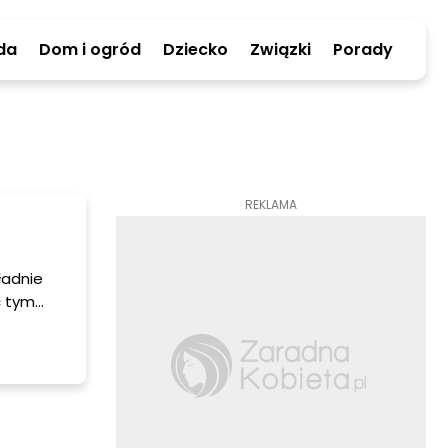
da
Dom i ogród
Dziecko
Związki
Porady
REKLAMA
ładnie
ć tym
dno!