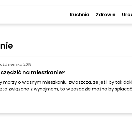
Kuchnia
Zdrowie
Uro
nie
aździernika 2019
zczędzić na mieszkanie?
 marzy o własnym mieszkaniu, zwłaszcza, że jeśli by tak dok
szta związane z wynajmem, to w zasadzie można by spłaca
arnie raty kredytu. A o kredyt w tych czasach wcale nie tru