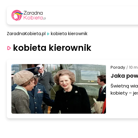
ZaradnaKobieta.pl
kobieta kierownik
kobieta kierownik
Porady
10 m
/
Jaka powi
Świetną wia
kobiety – j
się jednak, 
posiadanie,