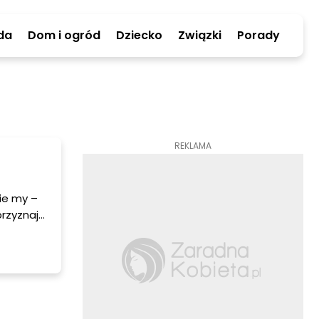
da
Dom i ogród
Dziecko
Związki
Porady
REKLAMA
ie my –
przyznaje
 przez