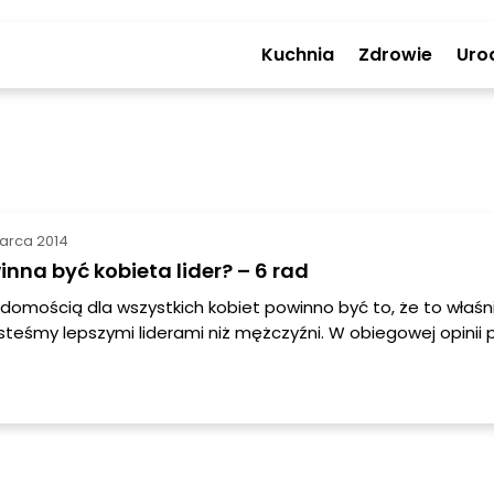
Kuchnia
Zdrowie
Uro
arca 2014
nna być kobieta lider? – 6 rad
domością dla wszystkich kobiet powinno być to, że to właśn
esteśmy lepszymi liderami niż mężczyźni. W obiegowej opinii 
że to mężczyzna powinien być szefem i lepiej spełnia tę rolę
 jakby wrodzonych, zdolności przywódczych.