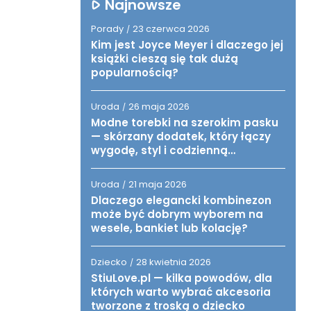
Najnowsze
Porady
23 czerwca 2026
/
Kim jest Joyce Meyer i dlaczego jej
książki cieszą się tak dużą
popularnością?
Uroda
26 maja 2026
/
Modne torebki na szerokim pasku
— skórzany dodatek, który łączy
wygodę, styl i codzienną
funkcjonalność
Uroda
21 maja 2026
/
Dlaczego elegancki kombinezon
może być dobrym wyborem na
wesele, bankiet lub kolację?
Dziecko
28 kwietnia 2026
/
StiuLove.pl — kilka powodów, dla
których warto wybrać akcesoria
tworzone z troską o dziecko