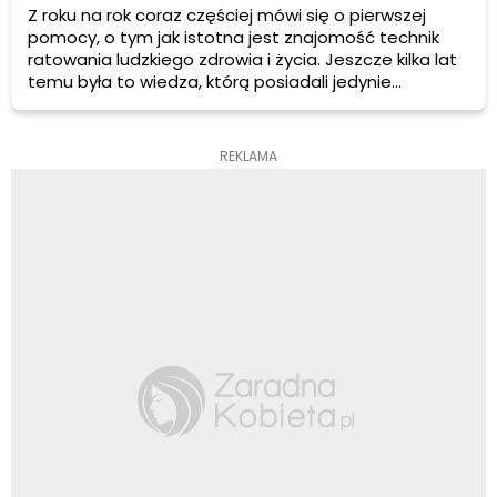
Z roku na rok coraz częściej mówi się o pierwszej
pomocy, o tym jak istotna jest znajomość technik
ratowania ludzkiego zdrowia i życia. Jeszcze kilka lat
temu była to wiedza, którą posiadali jedynie
pracownicy służby zdrowia czy kierowcy. Dziś coraz
więcej osób interesuje się rozpoczęciem kursu
kwalifikowanej pierwszej pomocy. Jakie uprawnienia
REKLAMA
daje kurs KPP? Jakie umiejętności można zdobyć?