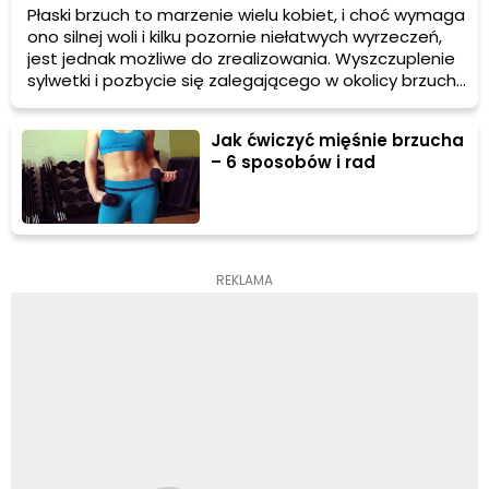
Płaski brzuch to marzenie wielu kobiet, i choć wymaga
ono silnej woli i kilku pozornie niełatwych wyrzeczeń,
jest jednak możliwe do zrealizowania. Wyszczuplenie
sylwetki i pozbycie się zalegającego w okolicy brzucha
tłuszczu będzie możliwe dzięki zastosowaniu
odpowiedniej diety oraz wprowadzeniu do planu dnia
Jak ćwiczyć mięśnie brzucha
regularnej aktywności fizycznej. Jakie ćwiczenia na
– 6 sposobów i rad
płaski brzuch sprawią, że osiągniemy zamierzone
rezultaty i jak efektywnie trenować w domu?
Podpowiadamy!
REKLAMA