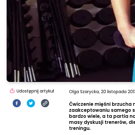
Udostępnij artykuł
Olga Szarycka,
20 listopada 2013
Ćwiczenie mięśni brzucha 
zaakceptowaniu samego sieb
bardzo wiele, a ta partia 
masy dyskusji trenerów, di
treningu.