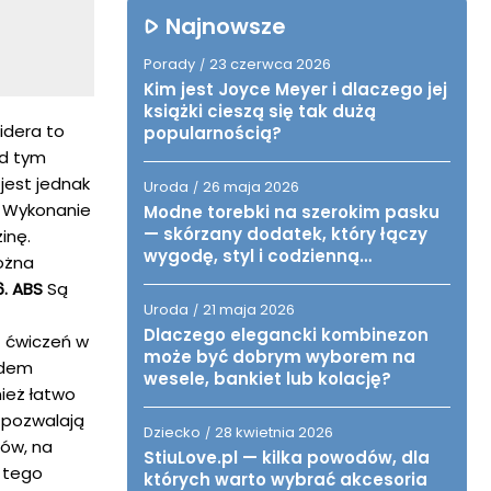
Najnowsze
Porady
23 czerwca 2026
/
Kim jest Joyce Meyer i dlaczego jej
książki cieszą się tak dużą
idera to
popularnością?
od tym
jest jednak
Uroda
26 maja 2026
/
. Wykonanie
Modne torebki na szerokim pasku
— skórzany dodatek, który łączy
inę.
wygodę, styl i codzienną
ożna
funkcjonalność
6. ABS
Są
Uroda
21 maja 2026
/
Dlaczego elegancki kombinezon
z ćwiczeń w
może być dobrym wyborem na
edem
wesele, bankiet lub kolację?
ież łatwo
 pozwalają
Dziecko
28 kwietnia 2026
/
mów, na
StiuLove.pl — kilka powodów, dla
 tego
których warto wybrać akcesoria