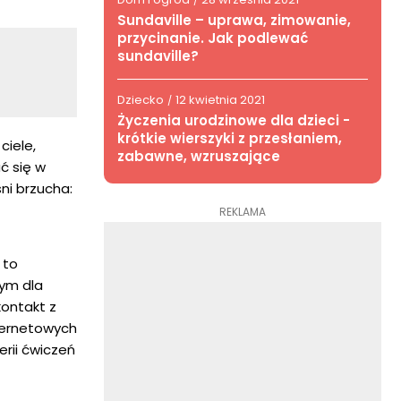
/
Sundaville – uprawa, zimowanie,
przycinanie. Jak podlewać
sundaville?
Dziecko
12 kwietnia 2021
/
Życzenia urodzinowe dla dzieci -
krótkie wierszyki z przesłaniem,
ciele,
zabawne, wzruszające
ć się w
ni brzucha:
REKLAMA
 to
wym dla
kontakt z
ternetowych
rii ćwiczeń