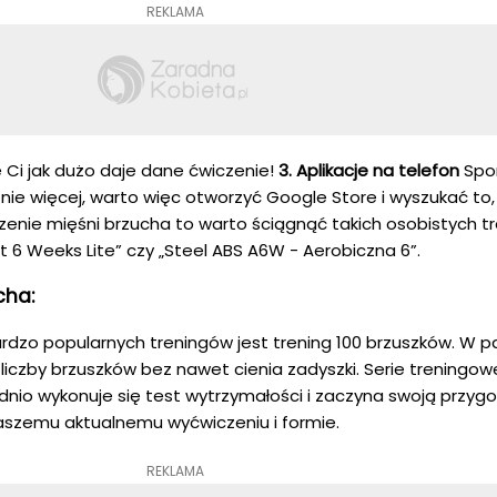
REKLAMA
 Ci jak dużo daje dane ćwiczenie!
3. Aplikacje na telefon
Spo
cznie więcej, warto więc otworzyć Google Store i wyszukać to
iczenie mięśni brzucha to warto ściągnąć takich osobistych tr
ust 6 Weeks Lite” czy „Steel ABS A6W - Aerobiczna 6”.
cha:
dzo popularnych treningów jest trening 100 brzuszków. W p
 liczby brzuszków bez nawet cienia zadyszki. Serie treningow
ednio wykonuje się test wytrzymałości i zaczyna swoją przyg
aszemu aktualnemu wyćwiczeniu i formie.
REKLAMA