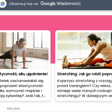
Obserwuj nas na
styczność, siła, ujędrnienie!
Stretching: Jak go robić pop
lwiek zastanawiałaś się,
Kojarzysz stretching z rozci
 poprawić elastyczność
przed treningiem? Czy wiesz,
ła, wzmocnić mięśnie i
istnieje wiele różnych rodzaj
ją sylwetkę? Jeśli tak, to
stretchingu? W dzisiejszym ar
że być idealnym
dowiesz się, dlaczego warto
m dla Ciebie! Pilates to
rozciągać się przed treningiem
REKLAMA
ności fizycznej, która od
są różnice między poszczegó