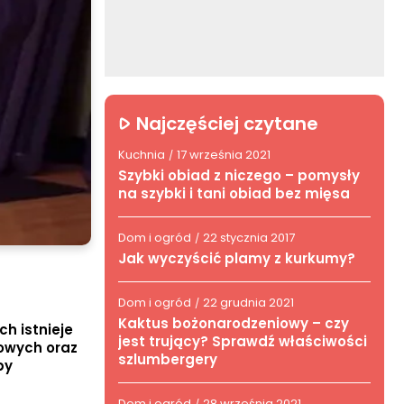
Najczęściej czytane
Kuchnia
17 września 2021
/
Szybki obiad z niczego – pomysły
na szybki i tani obiad bez mięsa
Dom i ogród
22 stycznia 2017
/
Jak wyczyścić plamy z kurkumy?
Dom i ogród
22 grudnia 2021
/
Kaktus bożonarodzeniowy – czy
h istnieje
jest trujący? Sprawdź właściwości
gowych oraz
szlumbergery
by
Dom i ogród
28 września 2021