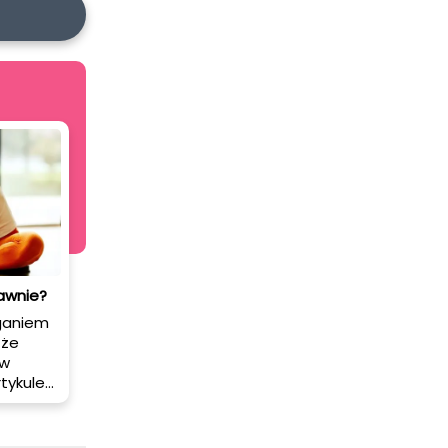
rawnie?
ąganiem
 że
ów
tykule
 i jakie
lnymi