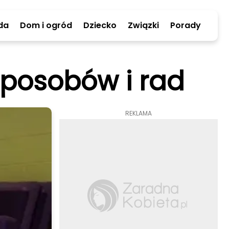
da
Dom i ogród
Dziecko
Związki
Porady
sposobów i rad
REKLAMA