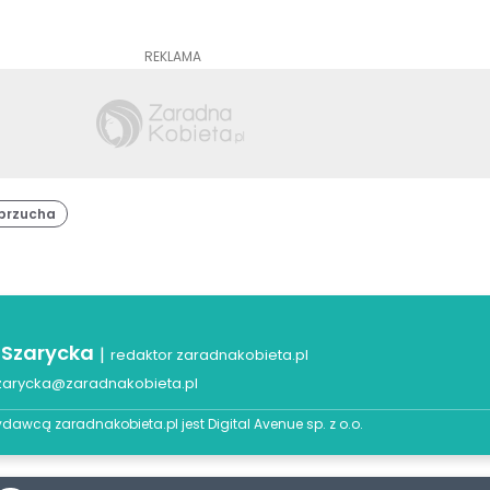
REKLAMA
 brzucha
 Szarycka
|
redaktor zaradnakobieta.pl
zarycka@zaradnakobieta.pl
dawcą zaradnakobieta.pl jest
Digital Avenue sp. z o.o.