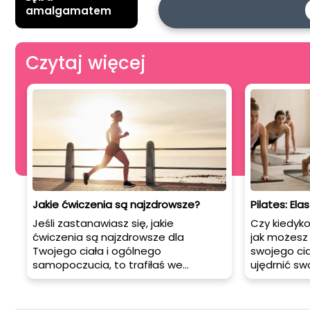
amalgamatem
Czytaj więcej
Jakie ćwiczenia są najzdrowsze?
Pilates: Ela
Jeśli zastanawiasz się, jakie
Czy kiedyko
ćwiczenia są najzdrowsze dla
jak możesz
Twojego ciała i ogólnego
swojego cia
samopoczucia, to trafiłaś we
ujędrnić swo
właściwe miejsce! W dzisiejszym
pilates mo
artykule omówimy różne rodzaje
rozwiązanie
aktywności fizycznej, które
forma aktyw