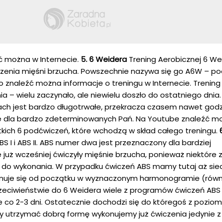
ć można w Internecie.
5. 6 Weidera
Trening Aerobicznej 6 We
zenia mięśni brzucha. Powszechnie nazywa się go A6W – p
 znaleźć można informacje o treningu w Internecie. Trening 
ia – wielu zaczynało, ale niewielu doszło do ostatniego dnia
ach jest bardzo długotrwałe, przekracza czasem nawet godz
ie dla bardzo zdeterminowanych Pań. Na Youtube znaleźć m
kich 6 podćwiczeń, które wchodzą w skład całego treningu.
S I i ABS II. ABS numer dwa jest przeznaczony dla bardziej
uż wcześniej ćwiczyły mięśnie brzucha, ponieważ niektóre 
 do wykonania. W przypadku ćwiczeń ABS mamy tutaj aż si
onuje się od początku w wyznaczonym harmonogramie (równ
rzeciwieństwie do 6 Weidera wiele z programów ćwiczeń ABS
ie co 2-3 dni. Ostatecznie dochodzi się do któregoś z pozio
by utrzymać dobrą formę wykonujemy już ćwiczenia jedynie z