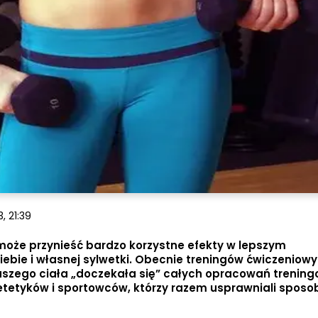
, 21:39
może przynieść bardzo korzystne efekty w lepszym
ie i własnej sylwetki. Obecnie treningów ćwiczeniowyc
naszego ciała „doczekała się” całych opracowań trenin
etetyków i sportowców, którzy razem usprawniali sposo