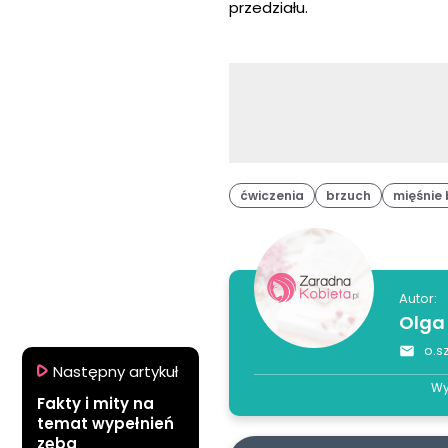
przedziału.
ćwiczenia
brzuch
mięśnie
Autor:
Olga
o.s
Następny artykuł
Wy
Fakty i mity na
temat wypełnień
zęba