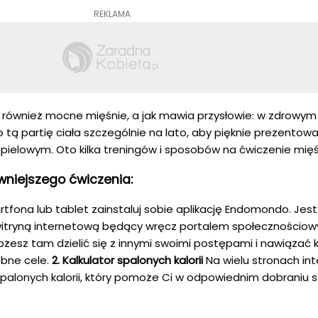
REKLAMA
 również mocne mięśnie, a jak mawia przysłowie: w zdrowym 
tą partię ciała szczególnie na lato, aby pięknie prezentowa
ielowym. Oto kilka treningów i sposobów na ćwiczenie mięś
wniejszego ćwiczenia:
tfona lub tablet zainstaluj sobie aplikację Endomondo. Jest
 witryną internetową będący wręcz portalem społecznościo
żesz tam dzielić się z innymi swoimi postępami i nawiązać 
bne cele.
2. Kalkulator spalonych kalorii
Na wielu stronach in
palonych kalorii, który pomoże Ci w odpowiednim dobraniu se