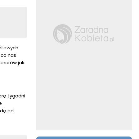
rtowych
, co nas
enerów jak:
arę tygodni
e
odę od