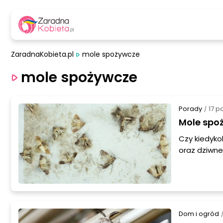
ZaradnaKobieta.pl
mole spożywcze
mole spożywcze
Porady
17 p
/
Mole spoż
Czy kiedyko
oraz dziwne
do czynieni
mączne, to 
tym artykul
jak skuteczn
Dom i ogród