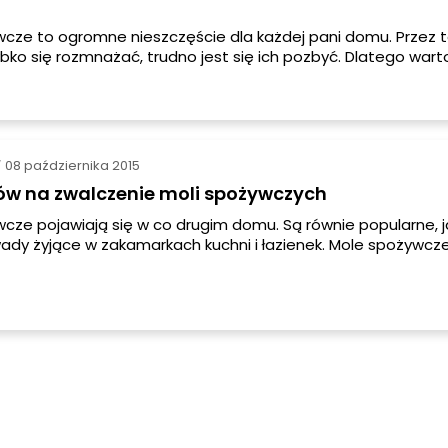
cze to ogromne nieszczęście dla każdej pani domu. Przez t
ybko się rozmnażać, trudno jest się ich pozbyć. Dlatego wart
 zrobić, by zapobiec zalęgnięciu się moli spożywczych.
08 października 2015
/
ów na zwalczenie moli spożywczych
cze pojawiają się w co drugim domu. Są równie popularne, jak
ady żyjące w zakamarkach kuchni i łazienek. Mole spożywcz
zypominają mole włosienniczki, inaczej nazywane molami
 lub odzieżowymi. W porównaniu jednak ze swoimi braćmi ni
zcząc ubrania, a wybierają raczej do mieszkania szafki kuchen
ię na produktach spożywczych. Jak pozbyć się moli spożyw