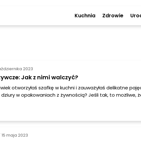
Kuchnia
Zdrowie
Uro
aździernika 2023
ywcze: Jak z nimi walczyć?
lwiek otworzyłaś szafkę w kuchni i zauważyłaś delikatne paję
 dziury w opakowaniach z żywnością? Jeśli tak, to możliwe, 
a z molem spożywczym. Mole spożywcze, znane również jako 
uciążliwe szkodniki, które mogą zniszczyć nasze zapasy żyw
e dowiesz się, jak rozpoznać mole spożywcze, jak znaleźć ich
ie się ich pozbyć.
15 maja 2023
/