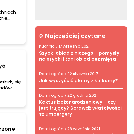
chniach.
żnie
Najczęściej czytane
Kuchnia
17 września 2021
/
Szybki obiad z niczego – pomysły
na szybki i tani obiad bez mięsa
yć
Dom i ogród
22 stycznia 2017
/
Jak wyczyścić plamy z kurkumy?
alazły się
owadów
st taka,
Dom i ogród
22 grudnia 2021
/
Kaktus bożonarodzeniowy – czy
jest trujący? Sprawdź właściwości
szlumbergery
dzone
Dom i ogród
28 września 2021
/