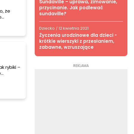
Sundaville – uprawa, zimowanie,
przycinanie. Jak podlewać
o, że
sundaville?
o
Dziecko
12 kwietnia 2021
/
Życzenia urodzinowe dla dzieci -
krótkie wierszyki z przesłaniem,
zabawne, wzruszające
REKLAMA
 rybiki –
e
e karmią
ne, gdzie
czych?