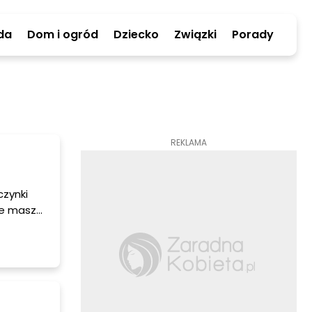
da
Dom i ogród
Dziecko
Związki
Porady
REKLAMA
czynki
że masz
mkliki
ności. W
 gniazda i