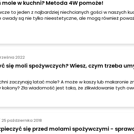
ś mole w kuchni? Metoda 4W pomoże!
cze to jeden z najbardziej niechcianych gości w naszych ku
ie owady są nie tylko nieestetyczne, ale mogą również powa
asze zapasy żywności.
rześnia 2022
yć się moli spożywczych? Wiesz, czym trzeba um
chni zaczynają latać mole? A może w kaszy lub makaronie zn
zy kokony? Zła wiadomość jest taka, że zlikwidowanie tych 
townego sprzątania kuchni i porządku w szafkach. Dobra je
 wiedzieć, jak pozbyć się moli a szybko uda się je usunąć.
25 października 2018
/
zpieczyć się przed molami spożywczymi - spraw