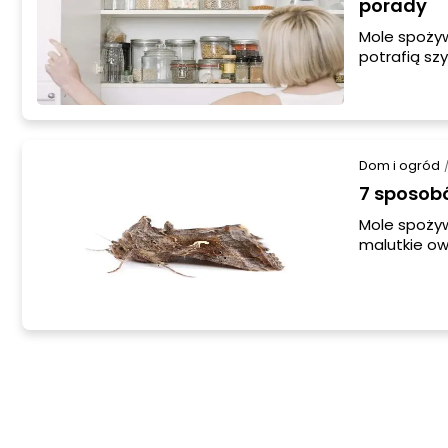
porady
Mole spożyw
potrafią sz
wiedzieć co
Dom i ogród
7 sposob
Mole spożyw
malutkie ow
wyglądem pr
ubraniowymi
się one nis
pożywiają s