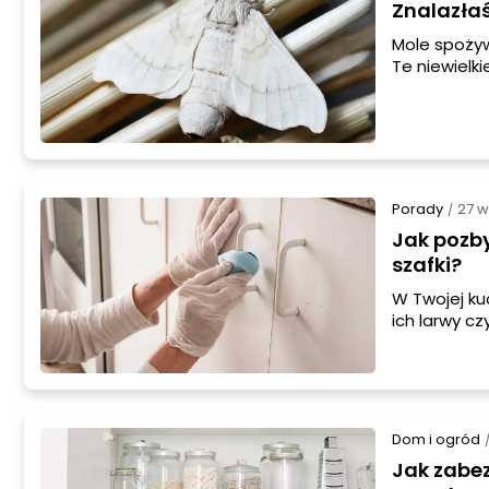
Znalazła
Mole spożyw
Te niewielk
uszkodzić n
Porady
27 w
/
Jak pozb
szafki?
W Twojej ku
ich larwy c
wymaga grun
że wystarczy
Dom i ogród
Jak zabe