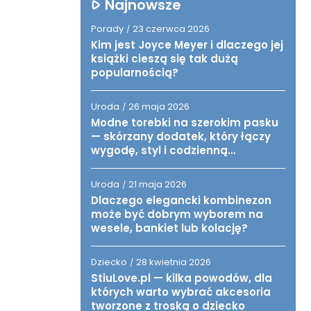
Najnowsze
Porady
23 czerwca 2026
/
Kim jest Joyce Meyer i dlaczego jej
książki cieszą się tak dużą
popularnością?
Uroda
26 maja 2026
/
Modne torebki na szerokim pasku
— skórzany dodatek, który łączy
wygodę, styl i codzienną
funkcjonalność
Uroda
21 maja 2026
/
Dlaczego elegancki kombinezon
może być dobrym wyborem na
wesele, bankiet lub kolację?
Dziecko
28 kwietnia 2026
/
StiuLove.pl — kilka powodów, dla
których warto wybrać akcesoria
tworzone z troską o dziecko