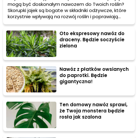
mogą być doskonałym nawozem do Twoich roślin?
Skorupki jajek są bogate w składniki odżywcze, które
korzystnie wpływają na rozwój roślin i poprawiają
jakość gleby. W tym artykule dowiesz się, jak
wykorzystać skorupki jajek jako nawóz dla truskawek i
Oto ekspresowy nawóz do
innych roślin w Twoim ogrodzie.
draceny. Będzie soczyście
zielona
Nawóz z płatków owsianych
do paprotki. Będzie
gigantyczna!
Ten domowy nawóz sprawi,
że Twoja monstera będzie
rosła jak szalona