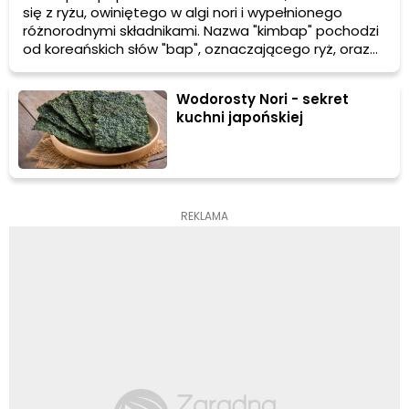
się z ryżu, owiniętego w algi nori i wypełnionego
różnorodnymi składnikami. Nazwa "kimbap" pochodzi
od koreańskich słów "bap", oznaczającego ryż, oraz
"kim", co oznacza algi nori. W przeciwieństwie do
japońskiego sushi, kimbap nie jest przygotowywany z
Wodorosty Nori - sekret
surowych ryb, ale może zawierać różne rodzaje
kuchni japońskiej
mięsa, warzyw, jajek i innych dodatków.
REKLAMA