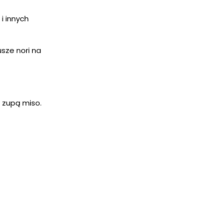
i innych
sze nori na
 zupą miso.