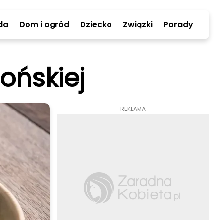
da
Dom i ogród
Dziecko
Związki
Porady
ońskiej
REKLAMA