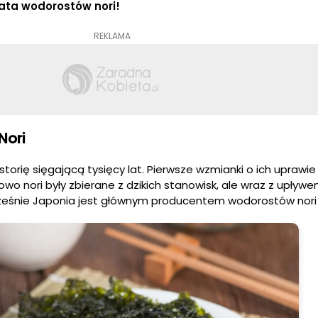
ata wodorostów nori!
REKLAMA
Nori
storię sięgającą tysięcy lat. Pierwsze wzmianki o ich upraw
tkowo nori były zbierane z dzikich stanowisk, ale wraz z upływ
ześnie Japonia jest głównym producentem wodorostów nori 