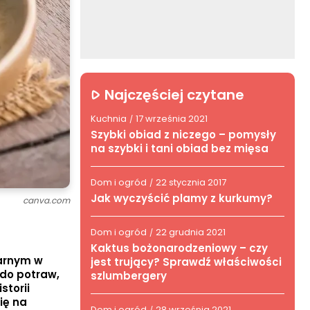
Najczęściej czytane
Kuchnia
17 września 2021
/
Szybki obiad z niczego – pomysły
na szybki i tani obiad bez mięsa
Dom i ogród
22 stycznia 2017
/
Jak wyczyścić plamy z kurkumy?
canva.com
Dom i ogród
22 grudnia 2021
/
Kaktus bożonarodzeniowy – czy
larnym w
jest trujący? Sprawdź właściwości
 do potraw,
szlumbergery
storii
ię na
Dom i ogród
28 września 2021