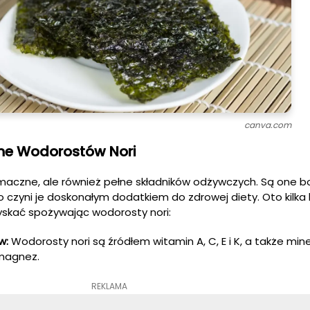
canva.com
ne Wodorostów Nori
smaczne, ale również pełne składników odżywczych. Są one 
 co czyni je doskonałym dodatkiem do zdrowej diety. Oto kilka 
yskać spożywając wodorosty nori:
w:
Wodorosty nori są źródłem witamin A, C, E i K, a także min
 magnez.
REKLAMA