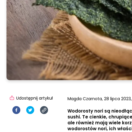
Udostępnij artykuł
Magda Czarnota,
28 lipca 2023,
Wodorosty nori są nieodłą
sushi. Te cienkie, chrupią
ale również mają wiele korz
wodorostów nori, ich właśc