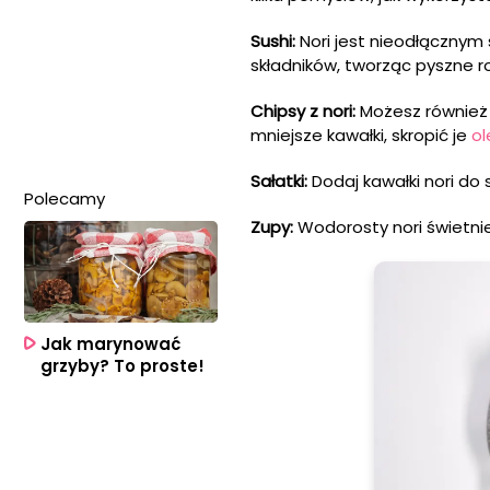
Sushi:
Nori jest nieodłącznym s
składników, tworząc pyszne rol
Chipsy z nori:
Możesz również 
mniejsze kawałki, skropić je
o
Sałatki:
Dodaj kawałki nori do 
Polecamy
Zupy:
Wodorosty nori świetnie
Jak marynować
grzyby? To proste!