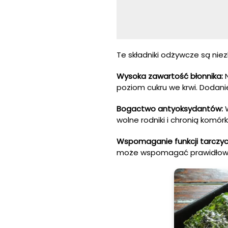
Te składniki odżywcze są ni
Wysoka zawartość błonnika:
N
poziom cukru we krwi. Dodan
Bogactwo antyoksydantów:
W
wolne rodniki i chronią komór
Wspomaganie funkcji tarczyc
może wspomagać prawidłowe 