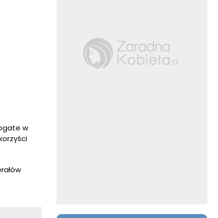
bogate w
korzyści
erałów