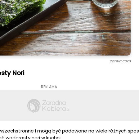
canva.com
ty Nori
REKLAMA
 wszechstronne i mogą być podawane na wiele różnych spo
ać wodorosty nori w kuchni: