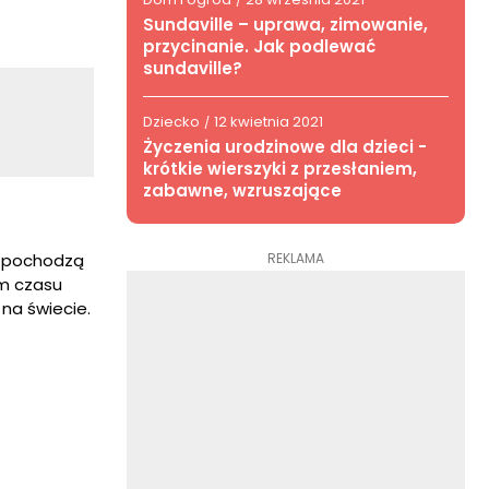
/
Sundaville – uprawa, zimowanie,
przycinanie. Jak podlewać
sundaville?
Dziecko
12 kwietnia 2021
/
Życzenia urodzinowe dla dzieci -
krótkie wierszyki z przesłaniem,
zabawne, wzruszające
REKLAMA
ie pochodzą
em czasu
na świecie.