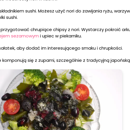
kładnikiem sushi. Możesz użyć nori do zawijania ryżu, warzyw 
ki sushi.
przygotować chrupiące chipsy z nori. Wystarczy pokroić arku
lejem sezamowym
i upiec w piekarniku.
sałatek, aby dodać im interesującego smaku i chrupkości.
 komponują się z zupami, szczególnie z tradycyjną japońską