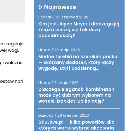
Najnowsze
Porady
23 czerwca 2026
/
Kim jest Joyce Meyer i dlaczego jej
książki cieszą się tak dużą
popularnością?
 i reguluje
wej wagi.
Uroda
26 maja 2026
/
Modne torebki na szerokim pasku
ą zwalczać
— skórzany dodatek, który łączy
wygodę, styl i codzienną
funkcjonalność
ostów nori
Uroda
21 maja 2026
/
Dlaczego elegancki kombinezon
może być dobrym wyborem na
wesele, bankiet lub kolację?
Dziecko
28 kwietnia 2026
/
StiuLove.pl — kilka powodów, dla
których warto wybrać akcesoria