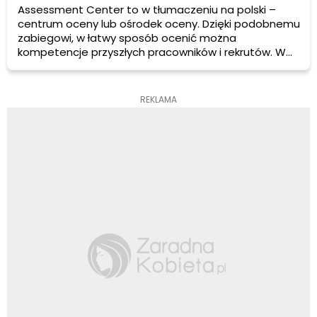
Assessment Center to w tłumaczeniu na polski –
centrum oceny lub ośrodek oceny. Dzięki podobnemu
zabiegowi, w łatwy sposób ocenić można
kompetencje przyszłych pracowników i rekrutów. W
procesie Assessment Center kandydaci oceniani są,
obserwowani i poddawani różnego rodzaju testom
sprawdzającym ich wiedzę i przygotowanie do
REKLAMA
stanowiska.