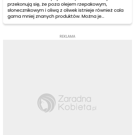
przekonują się, że poza olejem rzepakowym,
słonecznikowym i oliwą z oliwek istnieje również cala
gama mniej znanych produktów. Można je
wykorzystać w kuchni, ale równie dobrze sprawdzają
się w salonach kosmetycznych i fryzjerskich. Dziś
opowiemy o trzech olejach, które pomogą Twoim
REKLAMA
włosom zyskać miękkość i blask.