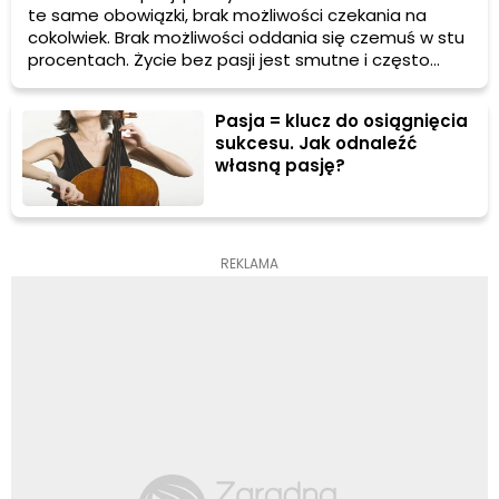
te same obowiązki, brak możliwości czekania na
cokolwiek. Brak możliwości oddania się czemuś w stu
procentach. Życie bez pasji jest smutne i często
prowadzi nawet do depresji. Ale co, jeśli mamy te
pasje, a nie możemy znaleźć czasu a ich realizację?
Pasja = klucz do osiągnięcia
sukcesu. Jak odnaleźć
własną pasję?
REKLAMA