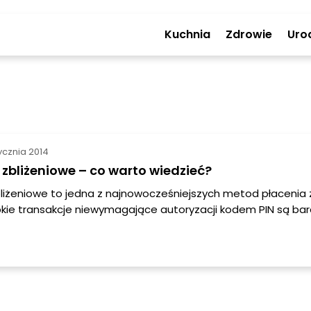
Kuchnia
Zdrowie
Uro
tycznia 2014
 zbliżeniowe – co warto wiedzieć?
bliżeniowe to jedna z najnowocześniejszych metod płacenia
zybkie transakcje niewymagające autoryzacji kodem PIN są ba
Polacy coraz chętniej z nich korzystają. Co zatem powinnaś
ach zbliżeniowych zanim sama z nich skorzystasz?