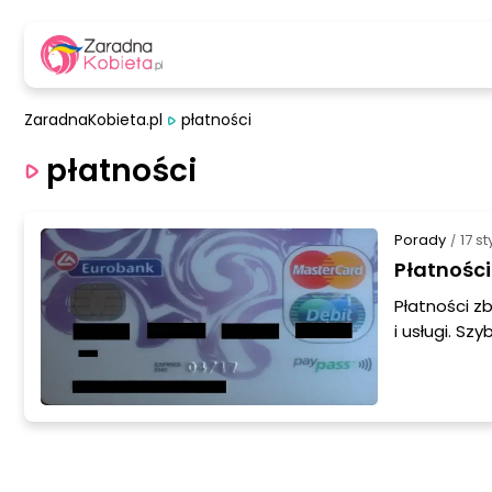
ZaradnaKobieta.pl
płatności
płatności
Porady
17 s
/
Płatności
Płatności z
i usługi. S
wygodne, a 
o płatności