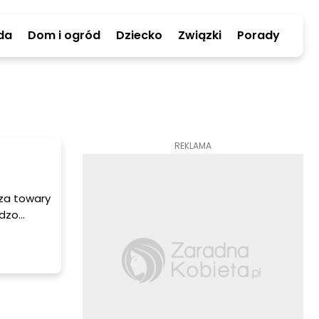
da
Dom i ogród
Dziecko
Związki
Porady
REKLAMA
 za towary
rdzo
 wiedzieć