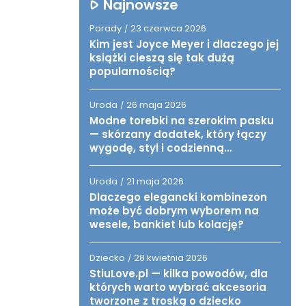
Najnowsze
Porady
23 czerwca 2026
/
Kim jest Joyce Meyer i dlaczego jej
książki cieszą się tak dużą
popularnością?
Uroda
26 maja 2026
/
Modne torebki na szerokim pasku
— skórzany dodatek, który łączy
wygodę, styl i codzienną
funkcjonalność
Uroda
21 maja 2026
/
Dlaczego elegancki kombinezon
może być dobrym wyborem na
wesele, bankiet lub kolację?
Dziecko
28 kwietnia 2026
/
StiuLove.pl — kilka powodów, dla
których warto wybrać akcesoria
tworzone z troską o dziecko