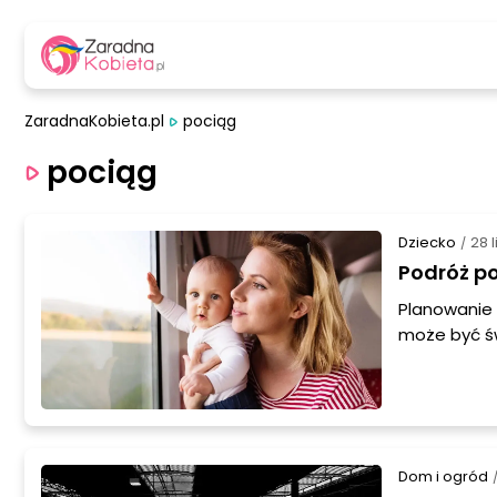
ZaradnaKobieta.pl
pociąg
pociąg
Dziecko
28 
/
Podróż po
Planowanie
może być św
transportu,
podpowiemy 
Dom i ogród