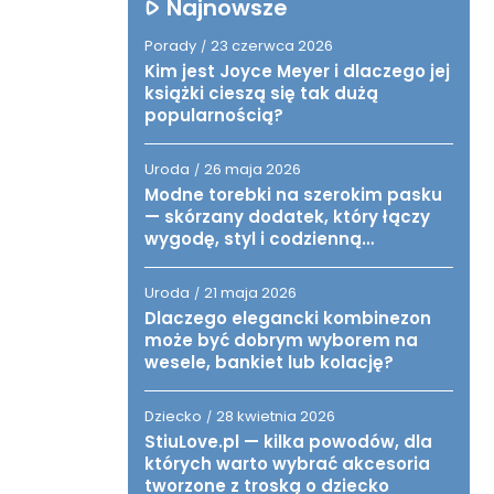
Najnowsze
Porady
23 czerwca 2026
/
Kim jest Joyce Meyer i dlaczego jej
książki cieszą się tak dużą
popularnością?
Uroda
26 maja 2026
/
Modne torebki na szerokim pasku
— skórzany dodatek, który łączy
wygodę, styl i codzienną
funkcjonalność
Uroda
21 maja 2026
/
Dlaczego elegancki kombinezon
może być dobrym wyborem na
wesele, bankiet lub kolację?
Dziecko
28 kwietnia 2026
/
StiuLove.pl — kilka powodów, dla
których warto wybrać akcesoria
tworzone z troską o dziecko