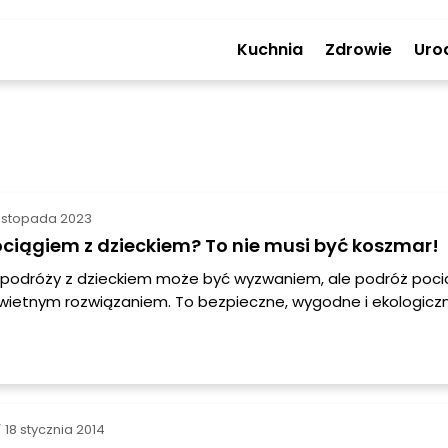
Kuchnia
Zdrowie
Uro
listopada 2023
ciągiem z dzieckiem? To nie musi być koszmar!
 podróży z dzieckiem może być wyzwaniem, ale podróż poc
ietnym rozwiązaniem. To bezpieczne, wygodne i ekologiczn
 które oferują wiele udogodnień dla rodzin z dziećmi. W tym a
Ci, jak przygotować się na udaną podróż pociągiem z dzie
18 stycznia 2014
/