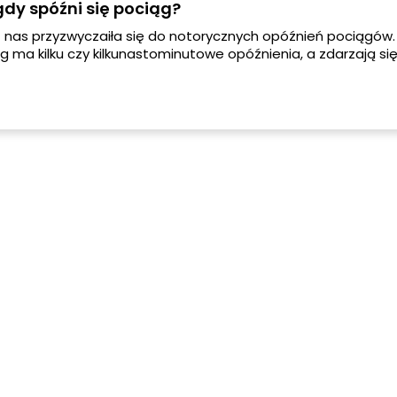
gdy spóźni się pociąg?
 nas przyzwyczaiła się do notorycznych opóźnień pociągów.
g ma kilku czy kilkunastominutowe opóźnienia, a zdarzają si
ych opóźnienia można liczyć w dziesiątkach, a nawet setkach 