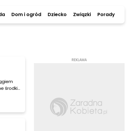
da
Dom i ogród
Dziecko
Związki
Porady
REKLAMA
iągiem
e środki
rtykule
ckiem.